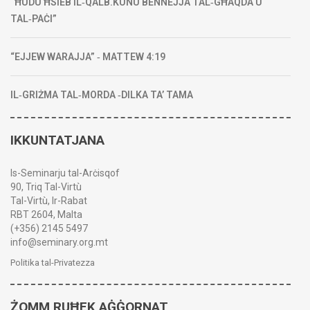
“ĦUDU ĦSIEB IL‑QALB.KUNU BENNEJJA TAL‑GĦAQDA U
TAL‑PAĊI”
“EJJEW WARAJJA” ‑ MATTEW 4:19
IL‑GRIŻMA TAL‑MORDA ‑DILKA TA’ TAMA
IKKUNTATJANA
Is-Seminarju tal-Arċisqof
90, Triq Tal-Virtù
Tal-Virtù, Ir-Rabat
RBT 2604, Malta
(+356) 2145 5497
info@seminary.org.mt
Politika tal-Privatezza
ŻOMM RUĦEK AĠĠORNAT