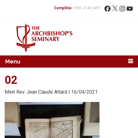
Mur...
Fittex:
Facebook
X
Instag
You
Ċemplilna:
+356 2145 5497
Menu
02
Minn
Rev. Jean Claude Attard
| 16/04/2021