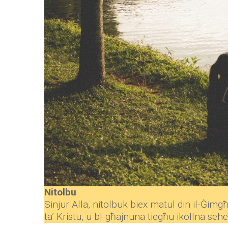
Nitolbu
Sinjur Alla, nitolbuk biex matul din il-Ġimg
ta’ Kristu, u bl-għajnuna tiegħu ikollna se