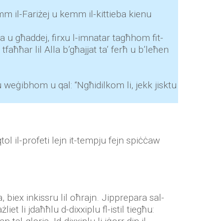
mm il-Fariżej u kemm il-kittieba kienu
a u għaddej, firxu l-imnatar tagħhom fit-
faħħar lil Alla b’għajjat ta’ ferħ u b’leħen
hu weġibhom u qal: “Ngħidilkom li, jekk jisktu
tol il-profeti lejn it-tempju fejn spiċċaw
 biex inkissru lil oħrajn. Jipprepara sal-
t li jdaħħlu d-dixxiplu fl-istil tiegħu: