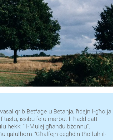
wasal qrib Betfaġe u Betanja, ħdejn l-għolja
f taslu, issibu felu marbut li ħadd qatt
ulu hekk: “Il-Mulej għandu bżonnu”.
ħu qalulhom: “Għalfejn qegħdin tħolluh il-