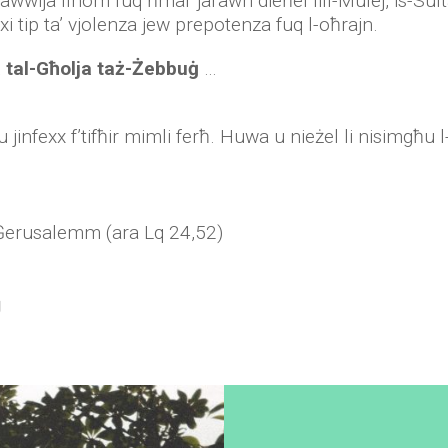
wwija fihom fuq ħmar jarawh dieħel lill-Mulej, is-Sultan t
i tip ta’ vjolenza jew prepotenza fuq l-oħrajn.
la tal-Għolja taż-Żebbuġ
…
nfexx f’tifħir mimli ferħ. Huwa u nieżel li nisimgħu l-ek
n Ġerusalemm (ara Lq 24,52)
ġ