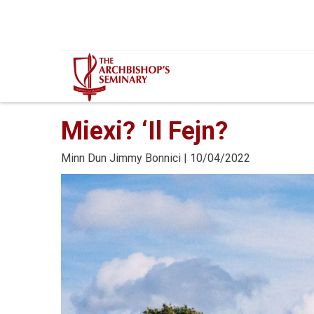
Mur...
Miexi? ‘Il Fejn?
Minn
Dun Jimmy Bonnici
| 10/04/2022