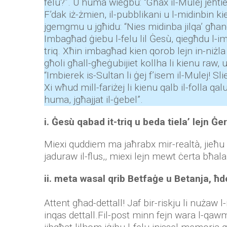
felu?”. U huma wieġbu: “Għax il-Mulej jeħti
F’dak iż-żmien, il-pubblikani u l-midinbin 
jgemgmu u jgħidu: “Nies midinba jilqa’ għa
Imbagħad ġiebu l-felu lil Ġesù, qiegħdu l-im
triq. Xħin imbagħad kien qorob lejn in-niżla t
għoli għall-għeġubijiet kollha li kienu raw, 
“Imbierek is-Sultan li ġej f’isem il-Mulej! S
Xi wħud mill-fariżej li kienu qalb il-folla q
huma, jgħajjat il-ġebel”.
i. Ġesù qabad it-triq u beda tiela’ lejn 
Miexi quddiem ma jaħrabx mir-realtà, jieħu r-r
jaduraw il-flus,, miexi lejn mewt ċerta bħala l
ii. meta wasal qrib Betfaġe u Betanja, ħd
Attent għad-dettall! Jaf bir-riskju li nużaw 
inqas dettall.Fil-post minn fejn wara l-qawmi