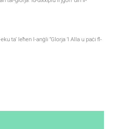
al-glorja. Id-dixxiplu li jġorr din il-
u ta’ leħen l-anġli “Glorja ‘l Alla u paċi fl-