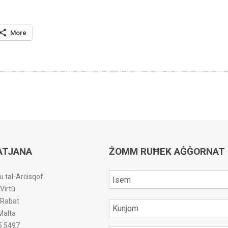
More
ATJANA
ŻOMM RUĦEK AĠĠORNAT
u tal-Arċisqof
-Virtù
r-Rabat
Malta
5 5497