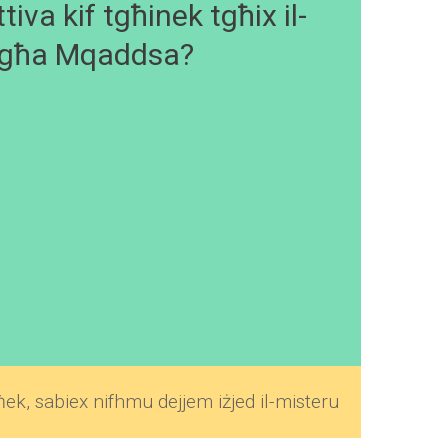
tiva kif tgħinek tgħix il-
għa Mqaddsa?
ħek, sabiex nifhmu dejjem iżjed il-misteru