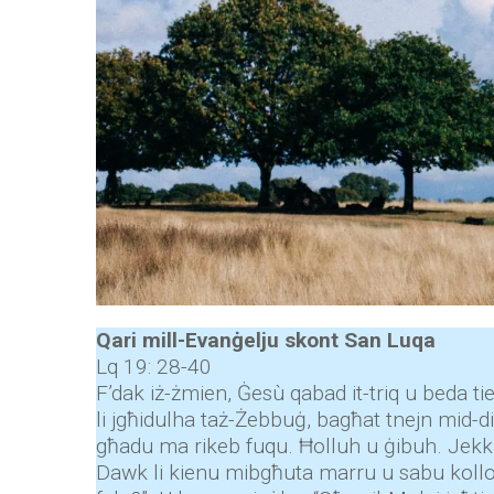
Qari mill-Evanġelju skont San
Luqa
Lq 19: 28-40
F’dak iż-żmien, Ġesù qabad it-triq u beda t
li jgħidulha taż-Żebbuġ, bagħat tnejn mid-dixx
għadu ma rikeb fuqu. Ħolluh u ġibuh. Jekk x
Dawk li kienu mibgħuta marru u sabu kollox 