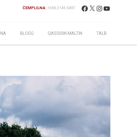
Fittex:
Facebook
X
Instagram
YouTube
ĊEMPLILNA:
+356 2145 5497
INA
BLOGG
QASSISIN MALTIN
TALB