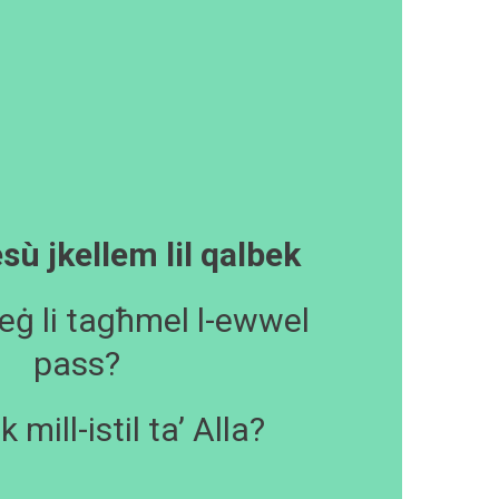
Ġesù jkellem lil qalbek
ieġ li tagħmel l-ewwel
pass?
k mill-istil ta’ Alla?