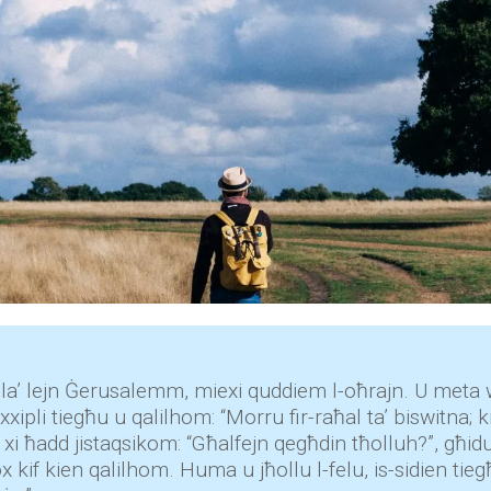
iela’ lejn Ġerusalemm, miexi quddiem l-oħrajn. U meta 
ipli tiegħu u qalilhom: “Morru fir-raħal ta’ biswitna; ki
i ħadd jistaqsikom: “Għalfejn qegħdin tħolluh?”, għid
kif kien qalilhom. Huma u jħollu l-felu, is-sidien tieg