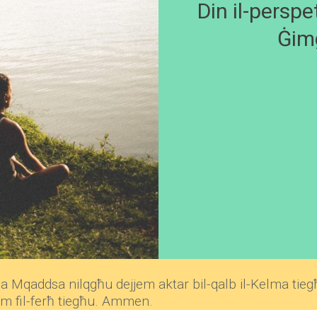
Din il-perspet
Ġim
ħa Mqaddsa nilqgħu dejjem aktar bil-qalb il-Kelma tieg
hem fil-ferħ tiegħu. Ammen.