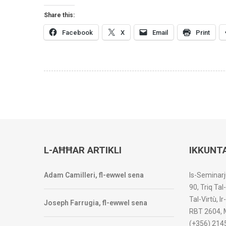
Share this:
Facebook
X
Email
Print
L-AĦĦAR ARTIKLI
IKKUNT
Adam Camilleri, fl-ewwel sena
Is-Seminarj
90, Triq Tal
Tal-Virtù, I
Joseph Farrugia, fl-ewwel sena
RBT 2604, 
(+356) 214