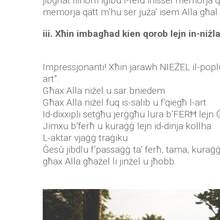
jibgħat lilhom iġibu l-felu inissel memorja qa
memorja qatt m’hu ser juża’ isem Alla għal x
iii. Xħin imbagħad kien qorob lejn in-niż
Impressjonanti! Xħin jarawh NIEŻEL il-poplu ji
art”.
Għax Alla niżel u sar bniedem
Għax Alla niżel fuq is-salib u f’qiegħ l-art
Id-dixxipli setgħu jerġgħu lura b’FERĦ lej
Jimxu b’ferħ u kuraġġ lejn id-dinja kollha
L-aktar vjaġġ traġiku
Ġesù jibdlu f’passaġġ ta’ ferħ, tama, kuraġ
għax Alla għażel li jinżel u jħobb.