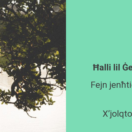
Ħalli lil 
Fejn jenħt
X’jolqto