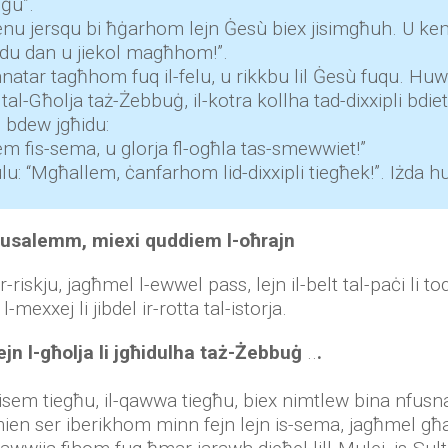
eġu”.
kienu jersqu bi ħġarhom lejn Ġesù biex jisimgħuh. U ke
ndu dan u jiekol magħhom!”.
natar tagħhom fuq il-felu, u rikkbu lil Ġesù fuqu. Huw
al-Għolja taż-Żebbuġ, il-kotra kollha tad-dixxipli bdiet t
u bdew jgħidu:
liem fis-sema, u glorja fl-ogħla tas-smewwiet!”
alulu: “Mgħallem, ċanfarhom lid-dixxipli tiegħek!”. Iżda 
Ġerusalemm, miexi quddiem l-oħrajn
iskju, jagħmel l-ewwel pass, lejn il-belt tal-paċi li toq
-mexxej li jibdel ir-rotta tal-istorja.
ejn l-għolja li jgħidulha taż-Żebbuġ
..
.
l-isem tiegħu, il-qawwa tiegħu, biex nimtlew bina nfusna,
en ser iberikhom minn fejn lejn is-sema, jagħmel għażlie