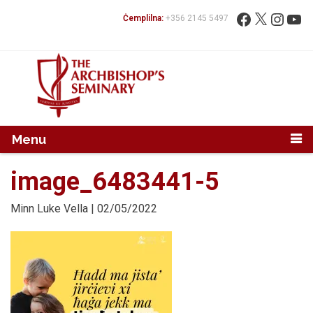
Mur...
Fittex:
Facebook
X
Instag
You
Ċemplilna:
+356 2145 5497
Menu
image_6483441-5
Minn
Luke Vella
| 02/05/2022