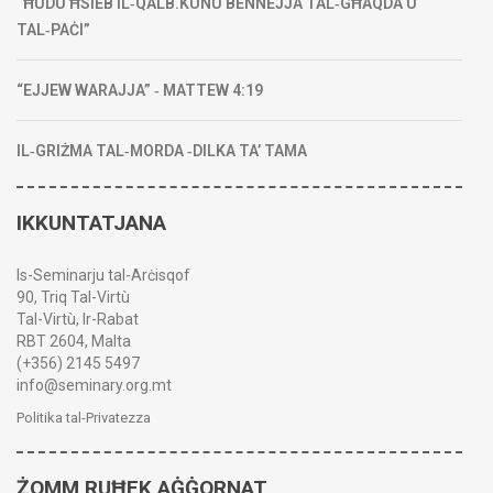
“ĦUDU ĦSIEB IL‑QALB.KUNU BENNEJJA TAL‑GĦAQDA U
TAL‑PAĊI”
“EJJEW WARAJJA” ‑ MATTEW 4:19
IL‑GRIŻMA TAL‑MORDA ‑DILKA TA’ TAMA
IKKUNTATJANA
Is-Seminarju tal-Arċisqof
90, Triq Tal-Virtù
Tal-Virtù, Ir-Rabat
RBT 2604, Malta
(+356) 2145 5497
info@seminary.org.mt
Politika tal-Privatezza
ŻOMM RUĦEK AĠĠORNAT