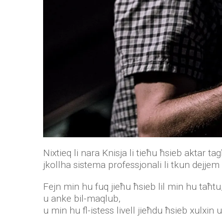
Nixtieq li nara Knisja li tieħu ħsieb aktar t
jkollha sistema professjonali li tkun dejjem
Fejn min hu fuq jieħu ħsieb lil min hu taħtu
u anke bil-maqlub,
u min hu fl-istess livell jieħdu ħsieb xulxin u