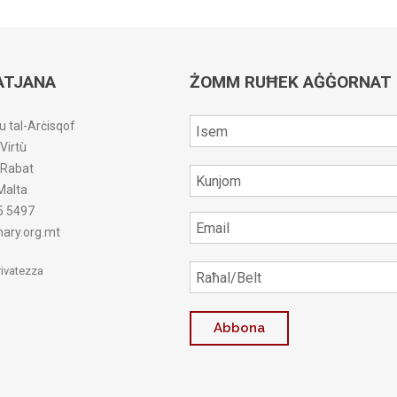
ATJANA
ŻOMM RUĦEK AĠĠORNAT
u tal-Arċisqof
-Virtù
r-Rabat
Malta
5 5497
ary.org.mt
Privatezza