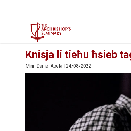
Mur...
Knisja li tieħu ħsieb t
Minn
Daniel Abela
| 24/08/2022