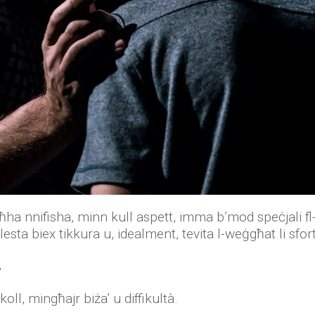
agħha nnifisha, minn kull aspett, imma b’mod speċjali fl-
 lesta biex tikkura u, idealment, tevita l-weġgħat li 
,
koll, mingħajr biża’ u diffikultà.