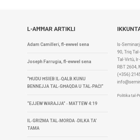
L-AĦĦAR ARTIKLI
IKKUNT
Adam Camilleri, fl-ewwel sena
Is-Seminarj
90, Triq Tal
Tal-Virtù, I
Joseph Farrugia, fl-ewwel sena
RBT 2604, 
(+356) 214
“ĦUDU ĦSIEB IL‑QALB.KUNU
info@semin
BENNEJJA TAL‑GĦAQDA U TAL‑PAĊI”
Politika tal-
“EJJEW WARAJJA” ‑ MATTEW 4:19
IL‑GRIŻMA TAL‑MORDA ‑DILKA TA’
TAMA