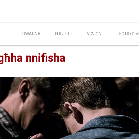
DWARNA
FULJETT
VIŻJONI
LECTIO DIV
agħha nnifisha