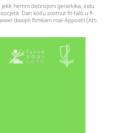
ke jekk hemm distinzjoni ġerarkika, iridu
oċjetà. Dan kollu sostnut fit-talb u fl-
-ewwel dixxipli flimkien mal-Appostli (Atti