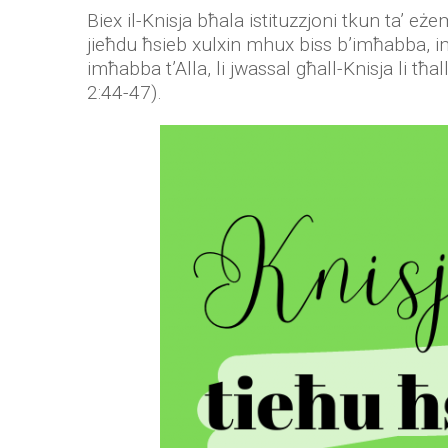
Biex il-Knisja bħala istituzzjoni tkun ta’ eż
jieħdu ħsieb xulxin mhux biss b’imħabba, imm
imħabba t’Alla, li jwassal għall-Knisja li tħa
2:44-47).