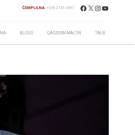
Fittex:
Facebook
X
Instagram
YouTube
ĊEMPLILNA:
+356 2145 5497
INA
BLOGG
QASSISIN MALTIN
TALB