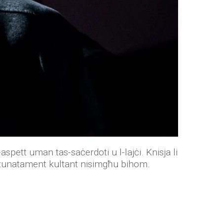
aspett uman tas-saċerdoti u l-lajċi. Knisja li
sfortunatament kultant nisimgħu bihom.