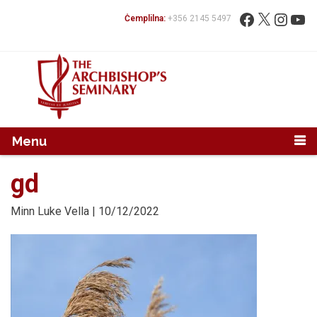
Mur...
Fittex:
Facebook
X
Instag
You
Ċemplilna:
+356 2145 5497
Menu
gd
Minn
Luke Vella
| 10/12/2022