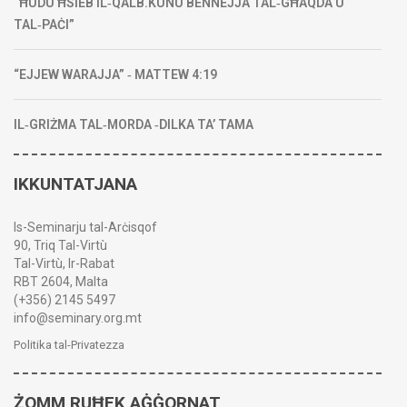
“ĦUDU ĦSIEB IL‑QALB.KUNU BENNEJJA TAL‑GĦAQDA U
TAL‑PAĊI”
“EJJEW WARAJJA” ‑ MATTEW 4:19
IL‑GRIŻMA TAL‑MORDA ‑DILKA TA’ TAMA
IKKUNTATJANA
Is-Seminarju tal-Arċisqof
90, Triq Tal-Virtù
Tal-Virtù, Ir-Rabat
RBT 2604, Malta
(+356) 2145 5497
info@seminary.org.mt
Politika tal-Privatezza
ŻOMM RUĦEK AĠĠORNAT