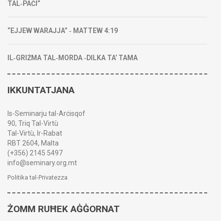
TAL‑PAĊI”
“EJJEW WARAJJA” ‑ MATTEW 4:19
IL‑GRIŻMA TAL‑MORDA ‑DILKA TA’ TAMA
IKKUNTATJANA
Is-Seminarju tal-Arċisqof
90, Triq Tal-Virtù
Tal-Virtù, Ir-Rabat
RBT 2604, Malta
(+356) 2145 5497
info@seminary.org.mt
Politika tal-Privatezza
ŻOMM RUĦEK AĠĠORNAT