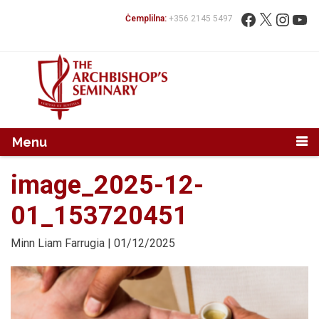
Mur...
Fittex:
Facebook
X
Instag
You
Ċemplilna:
+356 2145 5497
Menu
image_2025-12-
01_153720451
Minn
Liam Farrugia
| 01/12/2025