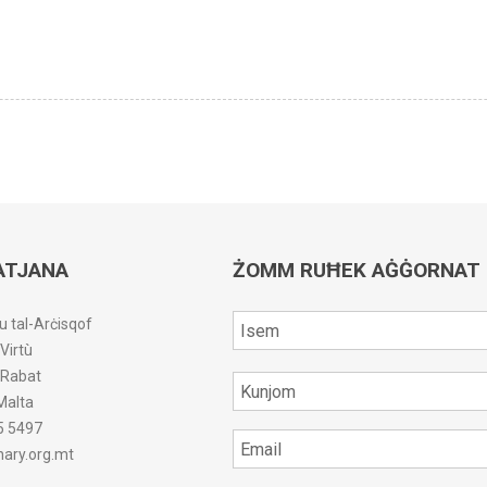
ATJANA
ŻOMM RUĦEK AĠĠORNAT
u tal-Arċisqof
-Virtù
r-Rabat
Malta
5 5497
ary.org.mt