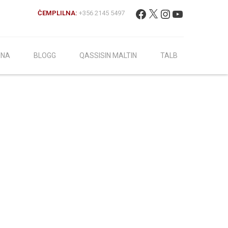
Fittex:
Facebook
X
Instagram
YouTube
ĊEMPLILNA:
+356 2145 5497
INA
BLOGG
QASSISIN MALTIN
TALB