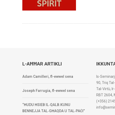
L-AĦĦAR ARTIKLI
IKKUNT
Adam Camilleri, fl-ewwel sena
Is-Seminarj
90, Triq Tal
Tal-Virtù, I
Joseph Farrugia, fl-ewwel sena
RBT 2604, 
(+356) 214
“ĦUDU ĦSIEB IL‑QALB.KUNU
info@semin
BENNEJJA TAL‑GĦAQDA U TAL‑PAĊI”