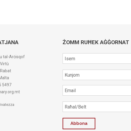
ATJANA
ŻOMM RUĦEK AĠĠORNAT
u tal-Arċisqof
-Virtù
r-Rabat
Malta
5 5497
ary.org.mt
Privatezza