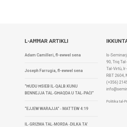
L-AĦĦAR ARTIKLI
IKKUNT
Adam Camilleri, fl-ewwel sena
Is-Seminarj
90, Triq Tal
Tal-Virtù, I
Joseph Farrugia, fl-ewwel sena
RBT 2604, 
(+356) 214
“ĦUDU ĦSIEB IL‑QALB.KUNU
info@semin
BENNEJJA TAL‑GĦAQDA U TAL‑PAĊI”
Politika tal-
“EJJEW WARAJJA” ‑ MATTEW 4:19
IL‑GRIŻMA TAL‑MORDA ‑DILKA TA’