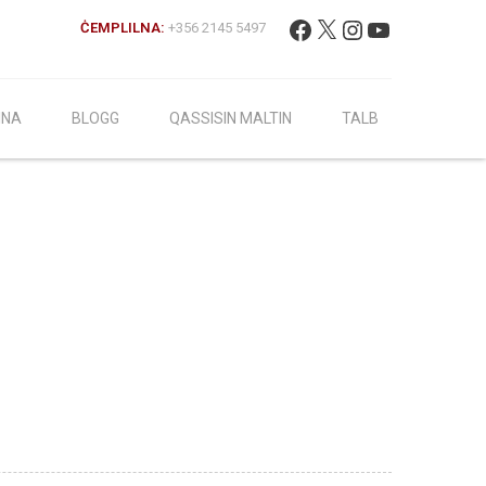
Fittex:
Facebook
X
Instagram
YouTube
ĊEMPLILNA:
+356 2145 5497
INA
BLOGG
QASSISIN MALTIN
TALB