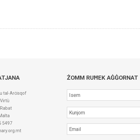
ATJANA
ŻOMM RUĦEK AĠĠORNAT
u tal-Arċisqof
-Virtù
r-Rabat
Malta
5 5497
ary.org.mt