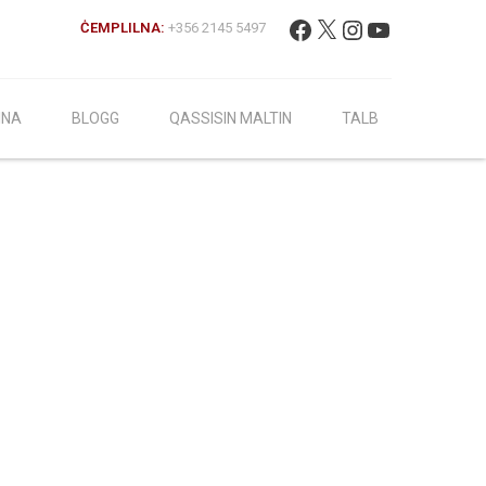
Fittex:
Facebook
X
Instagram
YouTube
ĊEMPLILNA:
+356 2145 5497
INA
BLOGG
QASSISIN MALTIN
TALB