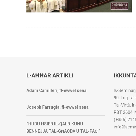
L-AĦĦAR ARTIKLI
IKKUNT
Adam Camilleri, fl-ewwel sena
Is-Seminarj
90, Triq Tal
Tal-Virtù, I
Joseph Farrugia, fl-ewwel sena
RBT 2604, 
(+356) 214
“ĦUDU ĦSIEB IL‑QALB.KUNU
info@semin
BENNEJJA TAL‑GĦAQDA U TAL‑PAĊI”