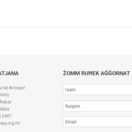
ATJANA
ŻOMM RUĦEK AĠĠORNAT
u tal-Arċisqof
-Virtù
r-Rabat
Malta
5 5497
ary.org.mt