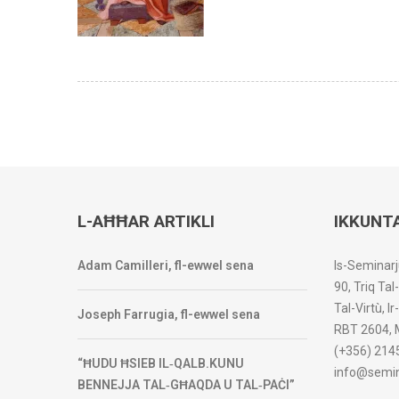
L-AĦĦAR ARTIKLI
IKKUNT
Adam Camilleri, fl-ewwel sena
Is-Seminarj
90, Triq Tal
Tal-Virtù, I
Joseph Farrugia, fl-ewwel sena
RBT 2604, 
(+356) 214
“ĦUDU ĦSIEB IL‑QALB.KUNU
info@semin
BENNEJJA TAL‑GĦAQDA U TAL‑PAĊI”