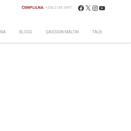
Fittex:
Facebook
X
Instagram
YouTube
ĊEMPLILNA:
+356 2145 5497
INA
BLOGG
QASSISIN MALTIN
TALB