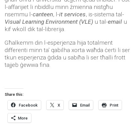
l-affarijiet li nbiddlu minn żmienna nistgħu
nsemmu l-
canteen
, l-
it services
, is-sistema tal-
Visual Learning Environment (VLE)
u tal-
email
u
kif wkoll dik tal-librerija.
Għalkemm din l-esperjenza hija totalment
differenti minn ta’ qabilha xorta waħda ċerti li ser
tkun esperjenza ġdida u sabiħa li ser tħalli frott
tajjeb ġewwa fina.
Share this:
Facebook
X
Email
Print
More