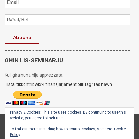
GĦIN LIS-SEMINARJU
Kull għajnuna hija apprezzata.
Tista’ tikkontribwixxi finanzjarjament billi tagħfas hawn
Privacy & Cookies: This site uses cookies. By continuing to use this
website, you agree to their use.
Copyright © 2020 - 2026
Is-Seminarju tal-Arċisqof
To find out more, including how to control cookies, see here:
Cookie
Policy
Facebook
X
Instagram
YouTube