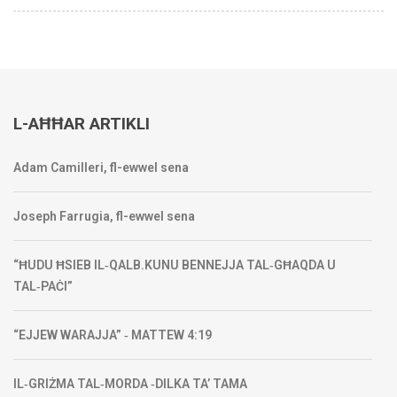
L-AĦĦAR ARTIKLI
Adam Camilleri, fl-ewwel sena
Joseph Farrugia, fl-ewwel sena
“ĦUDU ĦSIEB IL‑QALB.KUNU BENNEJJA TAL‑GĦAQDA U
TAL‑PAĊI”
“EJJEW WARAJJA” ‑ MATTEW 4:19
IL‑GRIŻMA TAL‑MORDA ‑DILKA TA’ TAMA