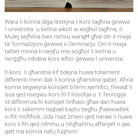
Wara li konna diġa lestejna l-kors tagħna ġewwa
l-universita` u kellna wkoll ix-xogħol tagħna, il-
Mulej sejħilna biex nimxu warajĦ għal din il-mixja
ta’ formazzjoni ġewwa s-Seminarju. Din il-mixja
talbet minna li nieqfu mix-xogħol li kellna u
nerġgħu nibdew kors ieħor ġewwa l-universta`.
Il-kors li għandna kif bdejna huwa totalment
differenti minn dak li konna għamilna qabel. Aħna
konna segwejna korsijiet b’temi xjentifiċi, filwaqt li
issa qed nsegwu kors fil-Filosofija u t-Teologija.
Id-differenza fil-korsijiet tinħass għax dan huwa
kors li sakemm taqbad kaptu tiegħu jħawwadlek
xi ftit moħħok, iżda maż-żmien qed naraw li huwa
kors li fih qed nifmhu u nitgħallmu affarijiet li qas
qatt ma konna nafu fuqhom.