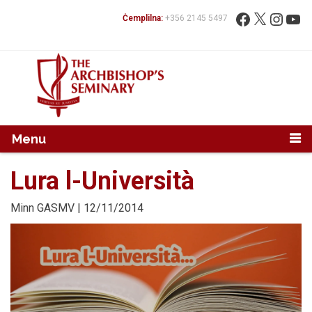
Mur...
Fittex:
Facebook
X
Instag
You
Ċemplilna:
+356 2145 5497
Menu
Lura l-Università
Minn
GASMV
| 12/11/2014