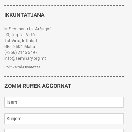
IKKUNTATJANA
Is-Seminarju tal-Arċisqof
90, Triq Tal-Virtù
Tal-Virtù, Ir-Rabat
RBT 2604, Malta
(+356) 2145 5497
info@seminary.org.mt
Politika tal-Privatezza
ŻOMM RUĦEK AĠĠORNAT