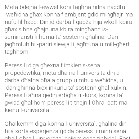
Meta bdejna l-ewwel kors tagħna ridna naqdfu
weħidna għax konna f’ambjent ġdid mingħajr ma
nafu lil ħadd. Din id-darba l-qabża hija wkoll kbira
għax sibna għajnuna kbira mingħand is-
seminaristi li huma ta’ sostenn għalina. Dan
jagħmluh bil-pariri siewja li jagħtuna u mill-għerf
tagħhom.
Peress li diga għexna flimkien s-sena
propedewtika, meta dħalna l-universita din d-
darba dħalna bħala grupp u mhux weħidna, u
dan għinna biex inkunu ta’ sostenn għal xulxin.
Peress li aħna qedin erbgħa fil-kors, konna ta’
gwida għalihom peress li t-tnejn l-0ħra qatt ma
kienu l-universita`.
Għalkemm diġa konna l-universita`, għalina din
hija xorta esperjenza ġdida peress li minn sena
ghall-oħra l-universita` dejjem qeda tinbidel. Fost