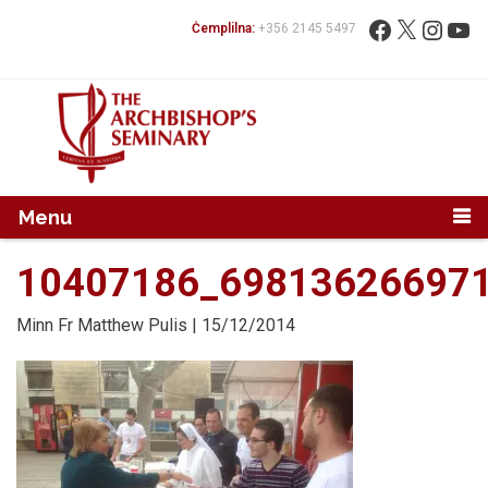
Mur...
Fittex:
Facebook
X
Instag
You
Ċemplilna:
+356 2145 5497
Menu
10407186_69813626697
Minn
Fr Matthew Pulis
| 15/12/2014