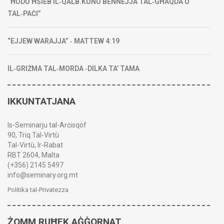
“ĦUDU ĦSIEB IL‑QALB.KUNU BENNEJJA TAL‑GĦAQDA U
TAL‑PAĊI”
“EJJEW WARAJJA” ‑ MATTEW 4:19
IL‑GRIŻMA TAL‑MORDA ‑DILKA TA’ TAMA
IKKUNTATJANA
Is-Seminarju tal-Arċisqof
90, Triq Tal-Virtù
Tal-Virtù, Ir-Rabat
RBT 2604, Malta
(+356) 2145 5497
info@seminary.org.mt
Politika tal-Privatezza
ŻOMM RUĦEK AĠĠORNAT