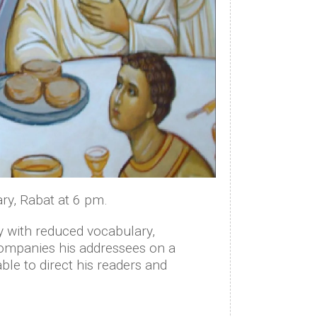
ry, Rabat at 6 pm.
ry with reduced vocabulary,
companies his addressees on a
le to direct his readers and