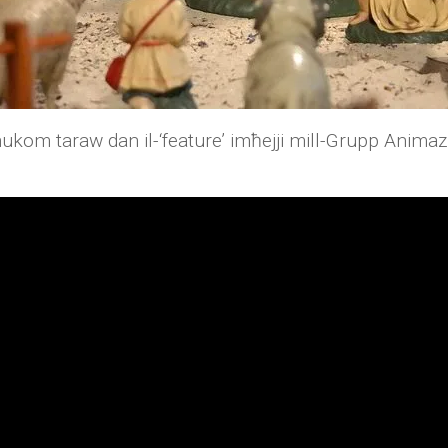
nukom taraw dan il-‘feature’ imħejji mill-Grupp Animaz