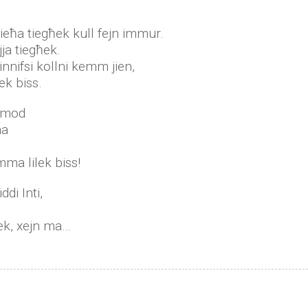
wieħa tiegħek kull fejn immur.
jja tiegħek.
innifsi kollni kemm jien,
lek biss.
b’mod
ha
mma lilek biss!
ddi Inti,
nek, xejn ma…