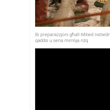
Bi preparazzjoni għall-Milied nistied
qaddis u sena mimlija riżq.