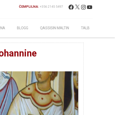
Fittex:
Facebook
X
Instagram
YouTube
ĊEMPLILNA:
+356 2145 5497
INA
BLOGG
QASSISIN MALTIN
TALB
Johannine