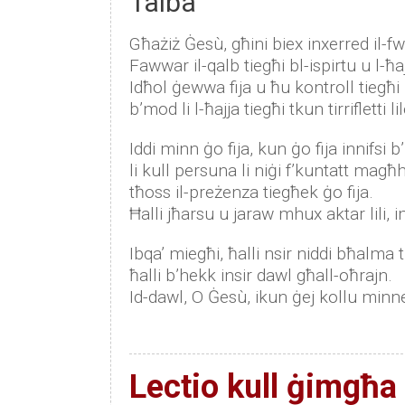
Talba
Għażiż Ġesù, għini biex inxerred il-f
Fawwar il-qalb tiegħi bl-ispirtu u l-ħa
Idħol ġewwa fija u ħu kontroll tiegħi 
b’mod li l-ħajja tiegħi tkun tirrifletti li
Iddi minn ġo fija, kun ġo fija innifsi 
li kull persuna li niġi f’kuntatt magħ
tħoss il-preżenza tiegħek ġo fija.
Ħalli jħarsu u jaraw mhux aktar lili, i
Ibqa’ miegħi, ħalli nsir niddi bħalma ti
ħalli b’hekk insir dawl għall-oħrajn.
Id-dawl, O Ġesù, ikun ġej kollu min
Lectio kull ġimgħa