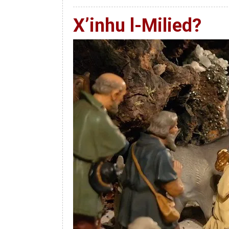
X’inhu l-Milied?