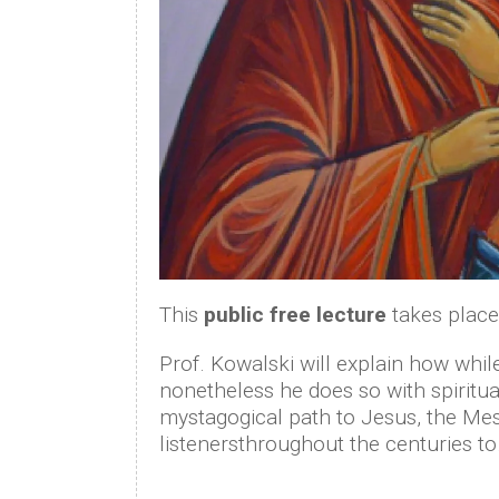
This
public free lecture
takes place
Prof. Kowalski will explain how whil
nonetheless he does so with spiritu
mystagogical path to Jesus, the Mess
listenersthroughout the centuries t