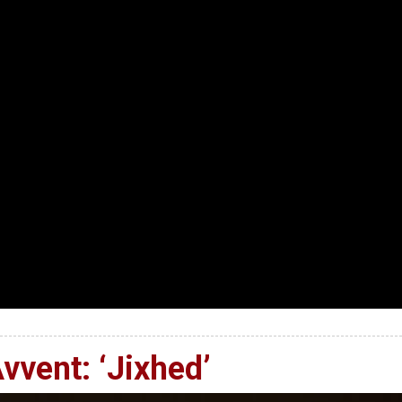
Avvent: ‘Jixhed’