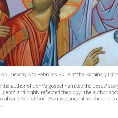
 on Tuesday, 6th February 2018 at the Seminary Libra
e the author of John’s gospel narrates the Jesus’ sto
al depth and highly reflected theology. The author ac
iah and Son of God. As mystagogical teacher, he is ab
o…