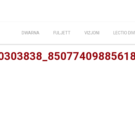
DWARNA
FULJETT
VIŻJONI
LECTIO DIV
0303838_8507740988561