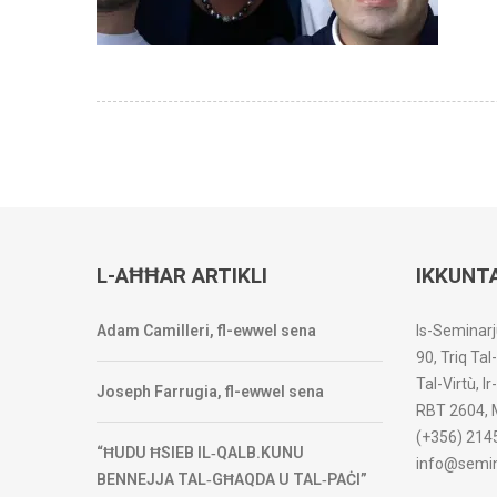
L-AĦĦAR ARTIKLI
IKKUNT
Adam Camilleri, fl-ewwel sena
Is-Seminarj
90, Triq Tal
Tal-Virtù, I
Joseph Farrugia, fl-ewwel sena
RBT 2604, 
(+356) 214
“ĦUDU ĦSIEB IL‑QALB.KUNU
info@semin
BENNEJJA TAL‑GĦAQDA U TAL‑PAĊI”