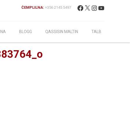
Fittex:
Facebook
X
Instagram
YouTube
ĊEMPLILNA:
+356 2145 5497
INA
BLOGG
QASSISIN MALTIN
TALB
883764_o