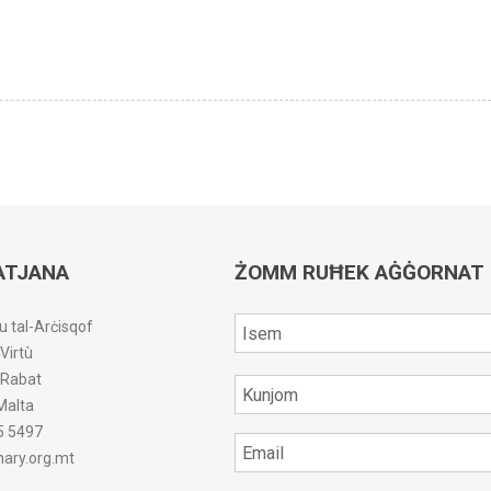
ATJANA
ŻOMM RUĦEK AĠĠORNAT
u tal-Arċisqof
-Virtù
r-Rabat
Malta
5 5497
ary.org.mt