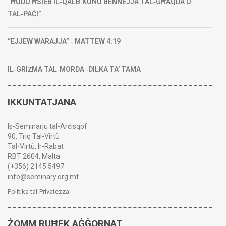
“ĦUDU ĦSIEB IL‑QALB.KUNU BENNEJJA TAL‑GĦAQDA U
TAL‑PAĊI”
“EJJEW WARAJJA” ‑ MATTEW 4:19
IL‑GRIŻMA TAL‑MORDA ‑DILKA TA’ TAMA
IKKUNTATJANA
Is-Seminarju tal-Arċisqof
90, Triq Tal-Virtù
Tal-Virtù, Ir-Rabat
RBT 2604, Malta
(+356) 2145 5497
info@seminary.org.mt
Politika tal-Privatezza
ŻOMM RUĦEK AĠĠORNAT