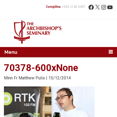
Mur...
Fittex:
Facebook
X
Instag
You
Ċemplilna:
+356 2145 5497
Menu
70378-600xNone
Minn
Fr Matthew Pulis
| 15/12/2014