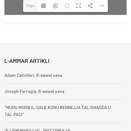
Page
1(1/1)
L-AĦĦAR ARTIKLI
Adam Camilleri, fl-ewwel sena
Joseph Farrugia, fl-ewwel sena
“ĦUDU ĦSIEB IL‑QALB.KUNU BENNEJJA TAL‑GĦAQDA U
TAL‑PAĊI”
“EJJEW WARAJJA” ‑ MATTEW 4:19