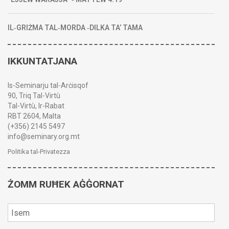
IL‑GRIŻMA TAL‑MORDA ‑DILKA TA’ TAMA
IKKUNTATJANA
Is-Seminarju tal-Arċisqof
90, Triq Tal-Virtù
Tal-Virtù, Ir-Rabat
RBT 2604, Malta
(+356) 2145 5497
info@seminary.org.mt
Politika tal-Privatezza
ŻOMM RUĦEK AĠĠORNAT