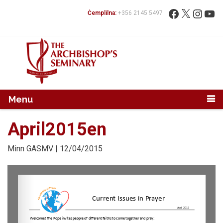
Mur...
Fittex:
Facebook
X
Instag
You
Ċemplilna:
+356 2145 5497
Menu
April2015en
Minn
GASMV
| 12/04/2015