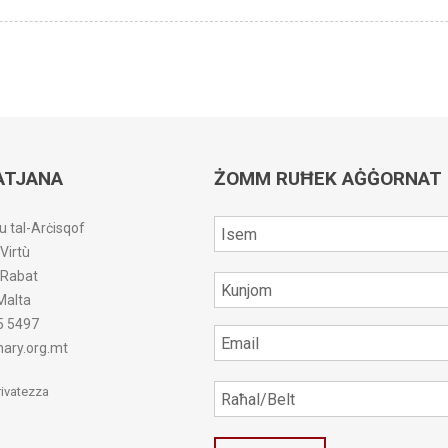
ATJANA
ŻOMM RUĦEK AĠĠORNAT
u tal-Arċisqof
-Virtù
r-Rabat
Malta
5 5497
ary.org.mt
Privatezza