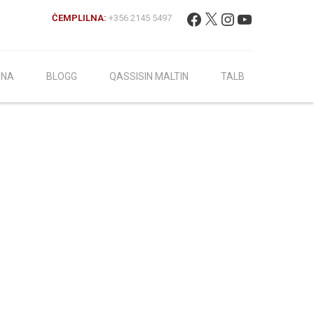
Fittex:
Facebook
X
Instagram
YouTube
ĊEMPLILNA:
+356 2145 5497
INA
BLOGG
QASSISIN MALTIN
TALB