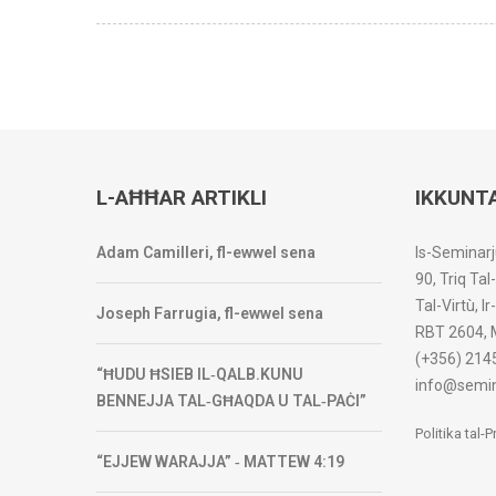
L-AĦĦAR ARTIKLI
IKKUNT
Adam Camilleri, fl-ewwel sena
Is-Seminarj
90, Triq Tal
Tal-Virtù, I
Joseph Farrugia, fl-ewwel sena
RBT 2604, 
(+356) 214
“ĦUDU ĦSIEB IL‑QALB.KUNU
info@semin
BENNEJJA TAL‑GĦAQDA U TAL‑PAĊI”
Politika tal-
“EJJEW WARAJJA” ‑ MATTEW 4:19