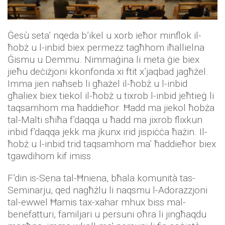
Ġesù seta’ nqeda b’ikel u xorb ieħor minflok il-
ħobż u l-inbid biex permezz tagħhom iħallielna
Ġismu u Demmu. Nimmaġina li meta ġie biex
jieħu deċiżjoni kkonfonda xi ftit x’jaqbad jagħżel.
Imma jien naħseb li għażel il-ħobż u l-inbid
għaliex biex tiekol il-ħobż u tixrob l-inbid jeħtieġ li
taqsamhom ma ħaddieħor. Ħadd ma jiekol ħobża
tal-Malti sħiħa f’daqqa u ħadd ma jixrob flixkun
inbid f’daqqa jekk ma jkunx irid jispiċċa ħażin. Il-
ħobż u l-inbid trid taqsamhom ma’ ħaddieħor biex
tgawdihom kif imiss.
F’din is-Sena tal-Ħniena, bħala komunità tas-
Seminarju, qed nagħżlu li naqsmu l-Adorazzjoni
tal-ewwel Ħamis tax-xahar mhux biss mal-
benefatturi, familjari u persuni oħra li jingħaqdu