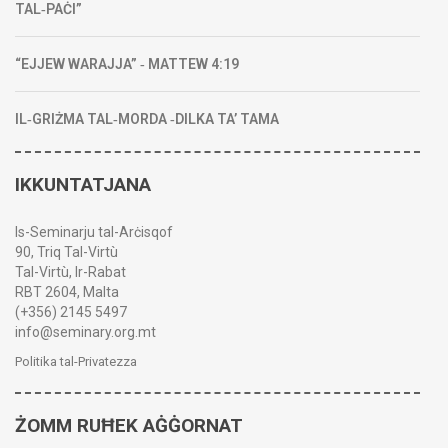
TAL‑PAĊI”
“EJJEW WARAJJA” ‑ MATTEW 4:19
IL‑GRIŻMA TAL‑MORDA ‑DILKA TA’ TAMA
IKKUNTATJANA
Is-Seminarju tal-Arċisqof
90, Triq Tal-Virtù
Tal-Virtù, Ir-Rabat
RBT 2604, Malta
(+356) 2145 5497
info@seminary.org.mt
Politika tal-Privatezza
ŻOMM RUĦEK AĠĠORNAT