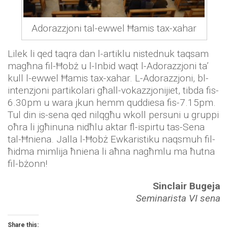
Adorazzjoni tal-ewwel Ħamis tax-xahar
Lilek li qed taqra dan l-artiklu nistednuk taqsam
magħna fil-Ħobż u l-Inbid waqt l-Adorazzjoni ta’
kull l-ewwel Ħamis tax-xahar. L-Adorazzjoni, bl-
intenzjoni partikolari għall-vokazzjonijiet, tibda fis-
6.30pm u wara jkun hemm quddiesa fis-7.15pm.
Tul din is-sena qed nilqgħu wkoll persuni u gruppi
oħra li jgħinuna nidħlu aktar fl-ispirtu tas-Sena
tal-Ħniena. Jalla l-Ħobż Ewkaristiku naqsmuh fil-
ħidma mimlija ħniena li aħna nagħmlu ma ħutna
fil-bżonn!
Sinclair Bugeja
Seminarista VI sena
Share this: