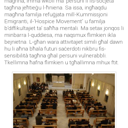
magħna, imma wkoll ma’ persuni li fis-soċjetà
tagħna jeħtieġu l-ħniena. Sa issa, ingħaqdu
magħna familja refuġjata mill-Kummissjoni
Emigranti, il-‘Hospice Movement’ u familja
b’diffikultajiet ta’ saħħa mentali. Ma setax jonqos li
minbarra l-quddiesa, ma naqsmux flimkien ikla
bejnietna. L-għan wara attivitajiet simili għal dawn
hu li aħna bħala futuri saċerdoti nikbru fis-
sensibilità tagħna għal persuni vulnerabbli.
Tkellimna ħafna flimkien u tgħallimna mhux ftit.