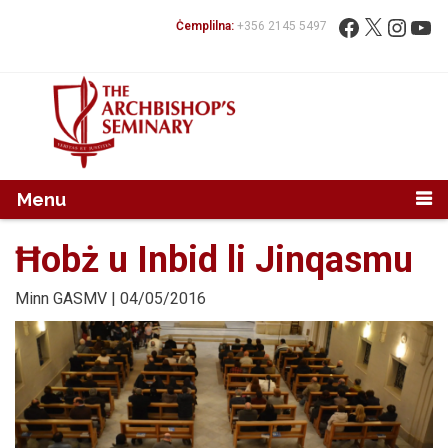
Mur...
Fittex:
Facebook
X
Instag
You
Ċemplilna:
+356 2145 5497
Menu
Ħobż u Inbid li Jinqasmu
Minn
GASMV
| 04/05/2016