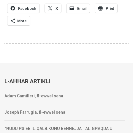
Facebook
X
Email
Print
More
L-AĦĦAR ARTIKLI
Adam Camilleri, fl-ewwel sena
Joseph Farrugia, fl-ewwel sena
“ĦUDU ĦSIEB IL‑QALB.KUNU BENNEJJA TAL‑GĦAQDA U