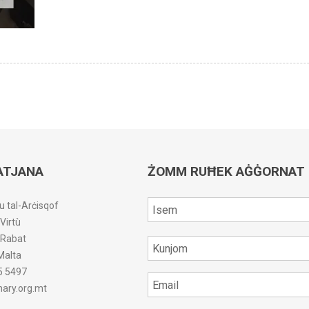
ATJANA
ŻOMM RUĦEK AĠĠORNAT
u tal-Arċisqof
-Virtù
r-Rabat
Malta
5 5497
ary.org.mt