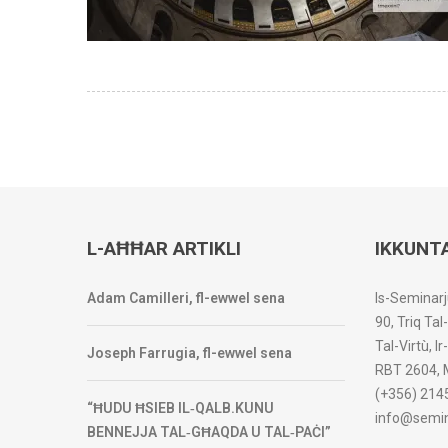
L-AĦĦAR ARTIKLI
IKKUNT
Adam Camilleri, fl-ewwel sena
Is-Seminarj
90, Triq Tal
Tal-Virtù, I
Joseph Farrugia, fl-ewwel sena
RBT 2604, 
(+356) 214
“ĦUDU ĦSIEB IL‑QALB.KUNU
info@semin
BENNEJJA TAL‑GĦAQDA U TAL‑PAĊI”