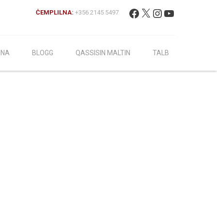
Fittex:
Facebook
X
Instagram
YouTube
ĊEMPLILNA:
+356 2145 5497
INA
BLOGG
QASSISIN MALTIN
TALB