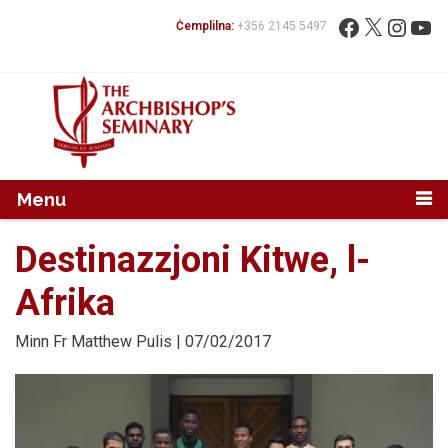
Mur...
Fittex:
Facebook
X
Instag
You
Ċemplilna:
+356 2145 5497
Menu
Destinazzjoni Kitwe, l-
Afrika
Minn
Fr Matthew Pulis
| 07/02/2017