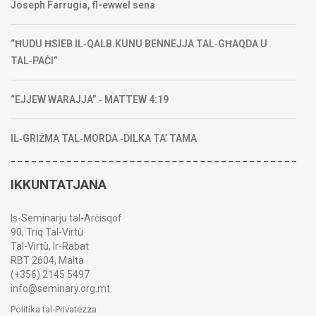
Joseph Farrugia, fl-ewwel sena
“ĦUDU ĦSIEB IL‑QALB.KUNU BENNEJJA TAL‑GĦAQDA U
TAL‑PAĊI”
“EJJEW WARAJJA” ‑ MATTEW 4:19
IL‑GRIŻMA TAL‑MORDA ‑DILKA TA’ TAMA
IKKUNTATJANA
Is-Seminarju tal-Arċisqof
90, Triq Tal-Virtù
Tal-Virtù, Ir-Rabat
RBT 2604, Malta
(+356) 2145 5497
info@seminary.org.mt
Politika tal-Privatezza