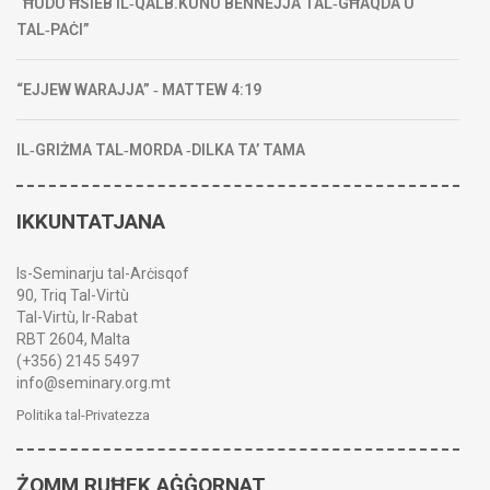
“ĦUDU ĦSIEB IL‑QALB.KUNU BENNEJJA TAL‑GĦAQDA U
TAL‑PAĊI”
“EJJEW WARAJJA” ‑ MATTEW 4:19
IL‑GRIŻMA TAL‑MORDA ‑DILKA TA’ TAMA
IKKUNTATJANA
Is-Seminarju tal-Arċisqof
90, Triq Tal-Virtù
Tal-Virtù, Ir-Rabat
RBT 2604, Malta
(+356) 2145 5497
info@seminary.org.mt
Politika tal-Privatezza
ŻOMM RUĦEK AĠĠORNAT