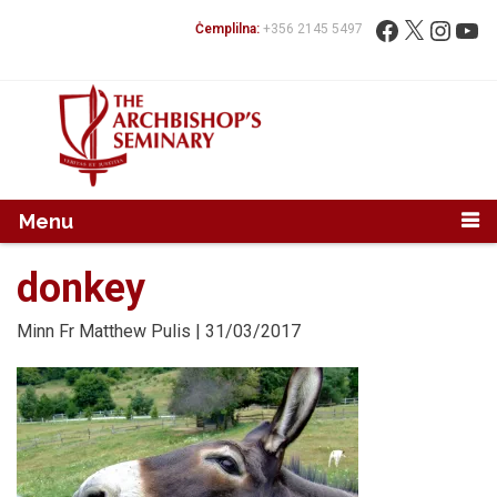
Mur...
Fittex:
Facebook
X
Instag
You
Ċemplilna:
+356 2145 5497
Menu
donkey
Minn
Fr Matthew Pulis
| 31/03/2017