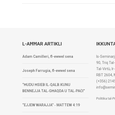
L-AĦĦAR ARTIKLI
IKKUNT
Adam Camilleri, fl-ewwel sena
Is-Seminarj
90, Triq Tal
Tal-Virtù, I
Joseph Farrugia, fl-ewwel sena
RBT 2604, 
(+356) 214
“ĦUDU ĦSIEB IL‑QALB.KUNU
info@semin
BENNEJJA TAL‑GĦAQDA U TAL‑PAĊI”
Politika tal-
“EJJEW WARAJJA” ‑ MATTEW 4:19