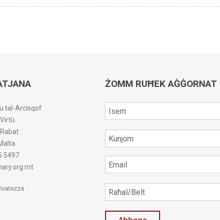
ATJANA
ŻOMM RUĦEK AĠĠORNAT
u tal-Arċisqof
-Virtù
r-Rabat
Malta
5 5497
ary.org.mt
Privatezza