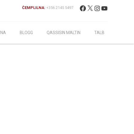
Fittex:
Facebook
X
Instagram
YouTube
ĊEMPLILNA:
+356 2145 5497
INA
BLOGG
QASSISIN MALTIN
TALB