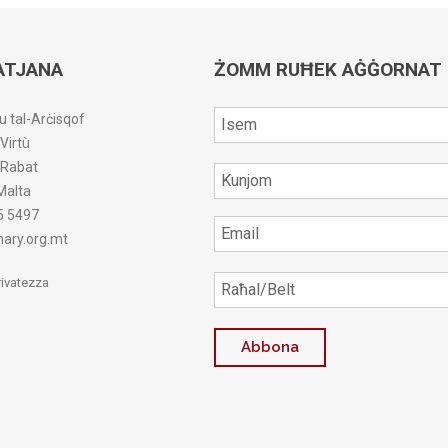
ATJANA
ŻOMM RUĦEK AĠĠORNAT
u tal-Arċisqof
-Virtù
r-Rabat
Malta
5 5497
ary.org.mt
Privatezza