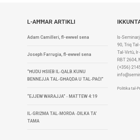
L-AĦĦAR ARTIKLI
IKKUNT
Adam Camilleri, fl-ewwel sena
Is-Seminarj
90, Triq Tal
Tal-Virtù, I
Joseph Farrugia, fl-ewwel sena
RBT 2604, 
(+356) 214
“ĦUDU ĦSIEB IL‑QALB.KUNU
info@semin
BENNEJJA TAL‑GĦAQDA U TAL‑PAĊI”
Politika tal-
“EJJEW WARAJJA” ‑ MATTEW 4:19
IL‑GRIŻMA TAL‑MORDA ‑DILKA TA’
TAMA