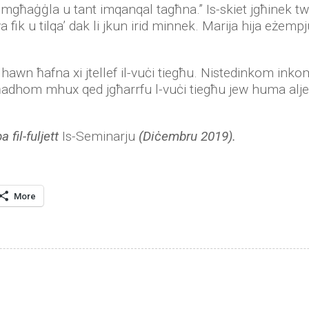
jja mgħaġġla u tant imqanqal tagħna.” Is-skiet jgħinek t
 fik u tilqa’ dak li jkun irid minnek. Marija hija eżempju
hawn ħafna xi jtellef il-vuċi tiegħu. Nistedinkom inko
adhom mhux qed jgħarrfu l-vuċi tiegħu jew huma aljenat
 fil-fuljett
Is-Seminarju
(Diċembru 2019).
More