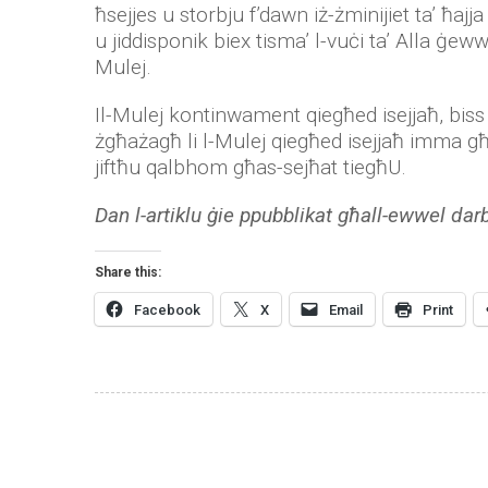
ħsejjes u storbju f’dawn iż-żminijiet ta’ ħa
u jiddisponik biex tisma’ l-vuċi ta’ Alla ġewwa
Mulej.
Il-Mulej kontinwament qiegħed isejjaħ, biss 
żgħażagħ li l-Mulej qiegħed isejjaħ imma għ
jiftħu qalbhom għas-sejħat tiegħU.
Dan l-artiklu ġie ppubblikat għall-ewwel darba
Share this:
Facebook
X
Email
Print