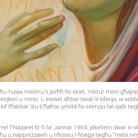
egħu huwa misteru li jseħħ fis-skiet, mistur minn għajn
ċkejken u minsi. L-ewwel aħbar tasal lil Marija, ix-xebba
kif tħabbar lilu b’ħafna umiltà fis-silenzju tal-qalb tieg
l f’Nażaret fil-5 ta’ Jannar 1964, jitkellem dwar is-ski
egħu u napprezzawh u nħossu l-ħtieġa tiegħu “meta nin