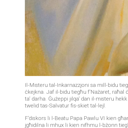
Il-Misteru tal-Inkarnazzjoni sa mill-bidu ti
ċkejkna. Jaf il-bidu tiegħu f’Nażaret, raħal 
ta’ darha. Ġużeppi jilqa’ dan il-misteru hekk 
twelid tas-Salvatur fis-skiet tal-lejl.
F’diskors li l-Beatu Papa Pawlu VI kien għame
jgħidilna li mhux li kien nifhmu l-bżonn ti