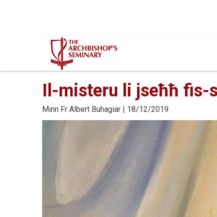
Mur...
Il-misteru li jseħħ fis-
Minn
Fr Albert Buhagiar
| 18/12/2019