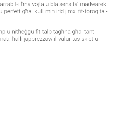
warrab l-ilħna vojta u bla sens ta’ madwarek
 perfett għal kull min irid jimxi fit-toroq tal-
mplu nitħeġġu fit-talb tagħna għal tant
i, ħalli japprezzaw il-valur tas-skiet u