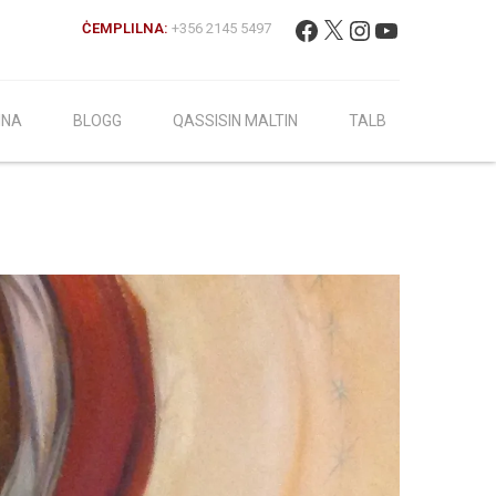
Fittex:
Facebook
X
Instagram
YouTube
ĊEMPLILNA:
+356 2145 5497
INA
BLOGG
QASSISIN MALTIN
TALB