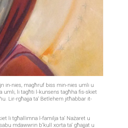
ejn in-nies, magħruf biss min-nies umli u
 umli, li tagħti l-kunsens tagħha fis-skiet
ħu. Lir-rgħajja ta’ Betlehem jitħabbar it-
et li tgħallimna l-familja ta’ Nażaret u
sabu mdawwrin b’kull xorta ta’ għajjat u