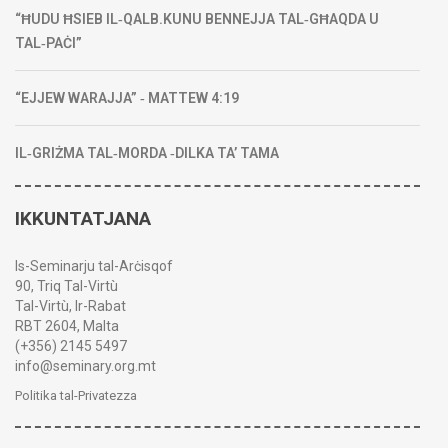
“ĦUDU ĦSIEB IL‑QALB.KUNU BENNEJJA TAL‑GĦAQDA U
TAL‑PAĊI”
“EJJEW WARAJJA” ‑ MATTEW 4:19
IL‑GRIŻMA TAL‑MORDA ‑DILKA TA’ TAMA
IKKUNTATJANA
Is-Seminarju tal-Arċisqof
90, Triq Tal-Virtù
Tal-Virtù, Ir-Rabat
RBT 2604, Malta
(+356) 2145 5497
info@seminary.org.mt
Politika tal-Privatezza