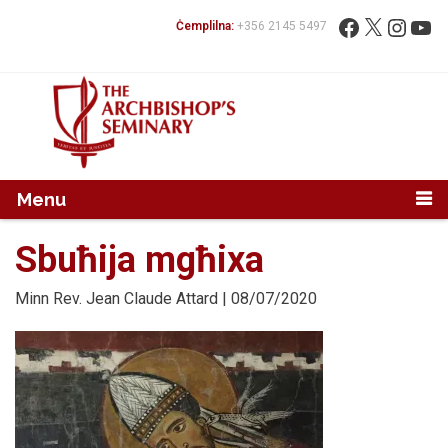
Mur...
Fittex:
Facebook
X
Instag
You
Ċemplilna:
+356 2145 5497
Menu
Sbuħija mgħixa
Minn
Rev. Jean Claude Attard
| 08/07/2020