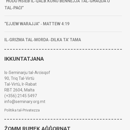
“ĦUDU ĦSIEB IL‑QALB.KUNU BENNEJJA TAL‑GĦAQDA U
TAL‑PAĊI”
“EJJEW WARAJJA” ‑ MATTEW 4:19
IL‑GRIŻMA TAL‑MORDA ‑DILKA TA’ TAMA
IKKUNTATJANA
Is-Seminarju tal-Arċisqof
90, Triq Tal-Virtù
Tal-Virtù, Ir-Rabat
RBT 2604, Malta
(+356) 2145 5497
info@seminary.org.mt
Politika tal-Privatezza
ŻOMM RUĦEK AĠĠORNAT