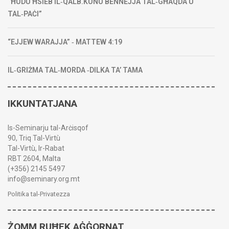
“ĦUDU ĦSIEB IL‑QALB.KUNU BENNEJJA TAL‑GĦAQDA U
TAL‑PAĊI”
“EJJEW WARAJJA” ‑ MATTEW 4:19
IL‑GRIŻMA TAL‑MORDA ‑DILKA TA’ TAMA
IKKUNTATJANA
Is-Seminarju tal-Arċisqof
90, Triq Tal-Virtù
Tal-Virtù, Ir-Rabat
RBT 2604, Malta
(+356) 2145 5497
info@seminary.org.mt
Politika tal-Privatezza
ŻOMM RUĦEK AĠĠORNAT