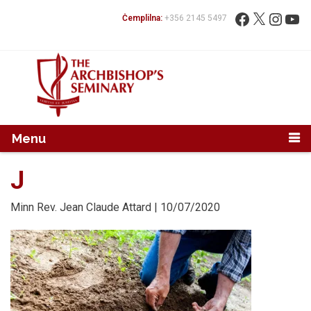
Mur...
Fittex:
Facebook
X
Instag
You
Ċemplilna:
+356 2145 5497
Menu
J
Minn
Rev. Jean Claude Attard
| 10/07/2020