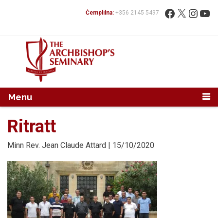
Mur...
Fittex:
Facebook
X
Instag
You
Ċemplilna:
+356 2145 5497
Menu
Ritratt
Minn
Rev. Jean Claude Attard
| 15/10/2020