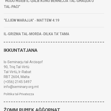
“ĦUDU ĦSIEB IL‑QALB.KUNU BENNEJJA TAL‑GĦAQDA U
TAL‑PAĊI”
“EJJEW WARAJJA” ‑ MATTEW 4:19
IL‑GRIŻMA TAL‑MORDA ‑DILKA TA’ TAMA
IKKUNTATJANA
Is-Seminarju tal-Arċisqof
90, Triq Tal-Virtù
Tal-Virtù, Ir-Rabat
RBT 2604, Malta
(+356) 2145 5497
info@seminary.org.mt
Politika tal-Privatezza
ŻOMM RUĦEK AĠĠORNAT