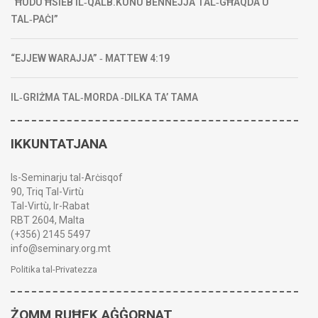
“ĦUDU ĦSIEB IL‑QALB.KUNU BENNEJJA TAL‑GĦAQDA U
TAL‑PAĊI”
“EJJEW WARAJJA” ‑ MATTEW 4:19
IL‑GRIŻMA TAL‑MORDA ‑DILKA TA’ TAMA
IKKUNTATJANA
Is-Seminarju tal-Arċisqof
90, Triq Tal-Virtù
Tal-Virtù, Ir-Rabat
RBT 2604, Malta
(+356) 2145 5497
info@seminary.org.mt
Politika tal-Privatezza
ŻOMM RUĦEK AĠĠORNAT