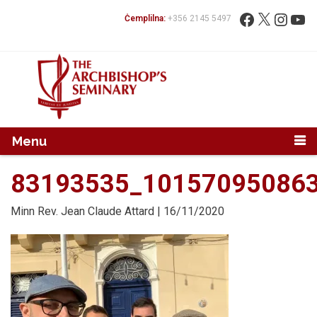
Mur...
Fittex:
Facebook
X
Instag
You
Ċemplilna:
+356 2145 5497
Menu
83193535_10157095086
Minn
Rev. Jean Claude Attard
| 16/11/2020