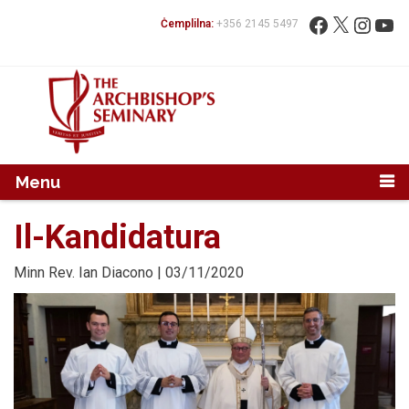
Mur...
Fittex:
Facebook
X
Instag
You
Ċemplilna:
+356 2145 5497
Menu
Il-Kandidatura
Minn
Rev. Ian Diacono
| 03/11/2020