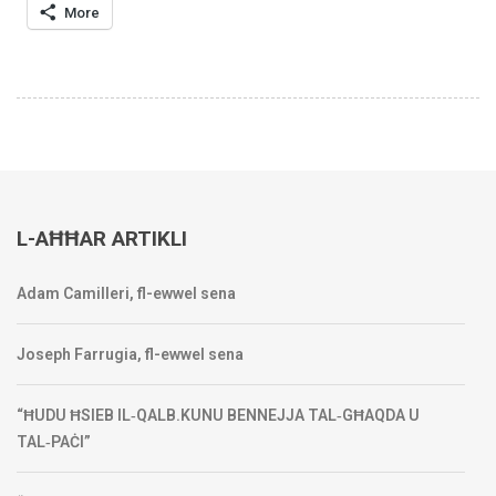
More
L-AĦĦAR ARTIKLI
Adam Camilleri, fl-ewwel sena
Joseph Farrugia, fl-ewwel sena
“ĦUDU ĦSIEB IL‑QALB.KUNU BENNEJJA TAL‑GĦAQDA U
TAL‑PAĊI”