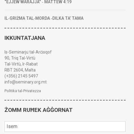
“EJJEW WARAJJA” ‑ MATTEW 4:19
IL‑GRIŻMA TAL‑MORDA ‑DILKA TA’ TAMA
IKKUNTATJANA
Is-Seminarju tal-Arċisqof
90, Triq Tal-Virtù
Tal-Virtù, Ir-Rabat
RBT 2604, Malta
(+356) 2145 5497
info@seminary.org.mt
Politika tal-Privatezza
ŻOMM RUĦEK AĠĠORNAT