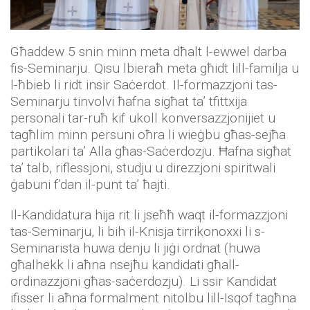
Għaddew 5 snin minn meta dħalt l-ewwel darba
fis-Seminarju. Qisu lbieraħ meta għidt lill-familja u
l-ħbieb li ridt insir Saċerdot. Il-formazzjoni tas-
Seminarju tinvolvi ħafna sigħat ta’ tfittxija
personali tar-ruħ kif ukoll konversazzjonijiet u
tagħlim minn persuni oħra li wieġbu għas-sejħa
partikolari ta’ Alla għas-Saċerdozju. Ħafna sigħat
ta’ talb, riflessjoni, studju u direzzjoni spiritwali
ġabuni f’dan il-punt ta’ ħajti.
Il-Kandidatura hija rit li jseħħ waqt il-formazzjoni
tas-Seminarju, li bih il-Knisja tirrikonoxxi li s-
Seminarista huwa denju li jiġi ordnat (huwa
għalhekk li aħna nsejħu kandidati għall-
ordinazzjoni għas-saċerdozju). Li ssir Kandidat
ifisser li aħna formalment nitolbu lill-Isqof tagħna