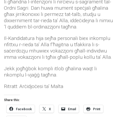
li għandna l-intenzjoni li nirċievu s-sagrament tal-
Ordni Sagri. Dan huwa mument speċjali għalina
għax jirrikonoxxi li permezz tat-talb, studju u
dixxerniment tar-rieda ta’ Alla, iddeċidejna li nimxu
’l quddiem bl-ordinazzjoni tagħna.
Il-Kandidatura hija sejħa personali biex inkomplu
nfittxu r-rieda ta’ Alla f’ħajjitna u tfakkira li s-
saċerdozju mhuwiex vokazzjoni għall-individwu
imma vokazzjoni li tgħix għall-poplu kollu ta’ Alla.
Jekk jogħġbok kompli itlob għalina waqt li
nkomplu l-vjaġġ tagħna.
Ritratt: Arċidjoċesi ta’ Malta
Share this:
Facebook
X
Email
Print