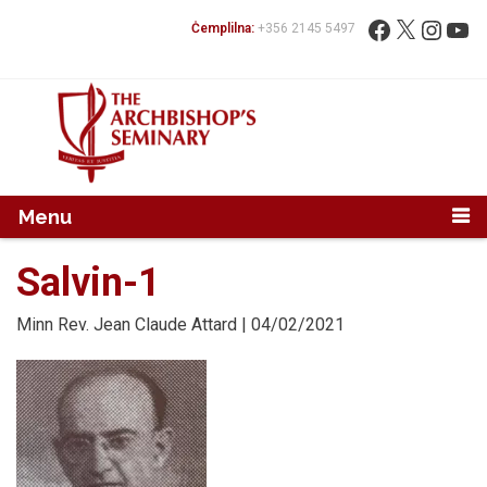
Mur...
Fittex:
Facebook
X
Instag
You
Ċemplilna:
+356 2145 5497
Menu
Salvin-1
Minn
Rev. Jean Claude Attard
| 04/02/2021