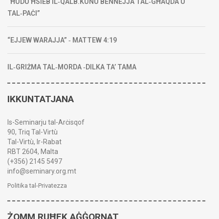
“ĦUDU ĦSIEB IL‑QALB.KUNU BENNEJJA TAL‑GĦAQDA U
TAL‑PAĊI”
“EJJEW WARAJJA” ‑ MATTEW 4:19
IL‑GRIŻMA TAL‑MORDA ‑DILKA TA’ TAMA
IKKUNTATJANA
Is-Seminarju tal-Arċisqof
90, Triq Tal-Virtù
Tal-Virtù, Ir-Rabat
RBT 2604, Malta
(+356) 2145 5497
info@seminary.org.mt
Politika tal-Privatezza
ŻOMM RUĦEK AĠĠORNAT