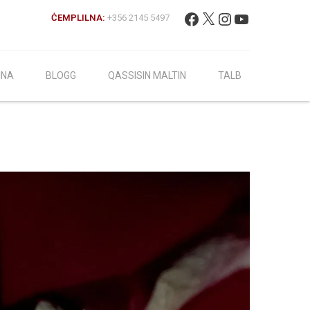
Fittex:
Facebook
X
Instagram
YouTube
ĊEMPLILNA:
+356 2145 5497
INA
BLOGG
QASSISIN MALTIN
TALB