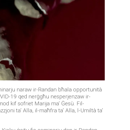
eminarju naraw ir-Randan bħala opportunità
OVID-19 qed nerġgħu nesperjenzaw ir-
od kif sofriet Marija ma’ Ġesù. Fil-
zjoni ta’ Alla, il-maħfra ta’ Alla, l-Umiltà ta’