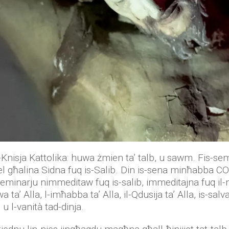
-Knisja Kattolika: huwa żmien ta’ talb, u sawm. Fis-s
 għalina Sidna fuq is-Salib. Din is-sena minħabba C
eminarju nimmeditaw fuq is-salib, immeditajna fuq il-m
a’ Alla, l-imħabba ta’ Alla, il-Qdusija ta’ Alla, is-salvaz
, u l-vanità tad-dinja.