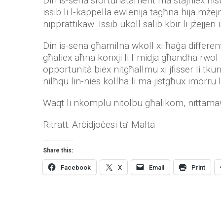
Din is-sena sfortunatament ma stajniex nisti
issib li l-kappella ewlenija tagħna hija mżej
nipprattikaw. Issib ukoll salib kbir li jżejje
Din is-sena għamilna wkoll xi ħaġa differen
għaliex aħna konxji li l-midja għandha rwol
opportunità biex nitgħallmu xi jfisser li tk
nilħqu lin-nies kollha li ma jistgħux imorru 
Waqt li nkomplu nitolbu għalikom, nittamaw 
Ritratt:
Arċidjoċesi ta’ Malta
Share this:
Facebook
X
Email
Print