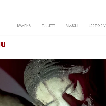
DWARNA
FULJETT
VIŻJONI
LECTIO DIV
ju