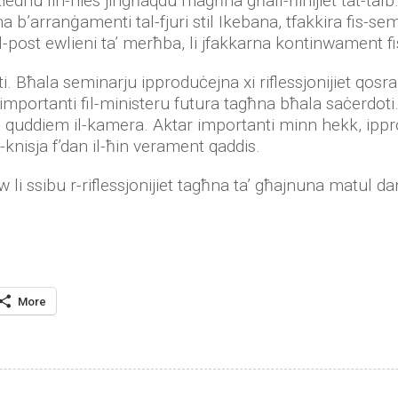
ednu lin-nies jingħaqdu magħna għall-ħinijiet tat-talb
na b’arranġamenti tal-fjuri stil Ikebana, tfakkira fis-se
n il-post ewlieni ta’ merħba, li jfakkarna kontinwament fi
ti. Bħala seminarju ipproduċejna xi riflessjonijiet q
 importanti fil-ministeru futura tagħna bħala saċerdot
un quddiem il-kamera. Aktar importanti minn hekk, ippro
l-knisja f’dan il-ħin verament qaddis.
li ssibu r-riflessjonijiet tagħna ta’ għajnuna matul da
More