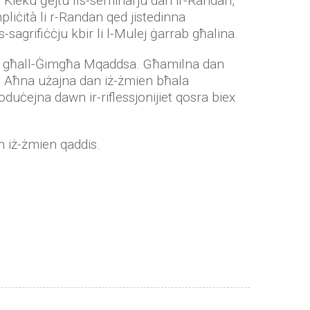
. Kieku ġejtu fis-seminarju dan ir-Randan,
mpliċità li r-Randan qed jistedinna
s-sagrifiċċju kbir li l-Mulej ġarrab għalina.
osra għall-Ġimgħa Mqaddsa. Għamilna dan
i. Aħna użajna dan iż-żmien bħala
duċejna dawn ir-riflessjonijiet qosra biex
n iż-żmien qaddis.