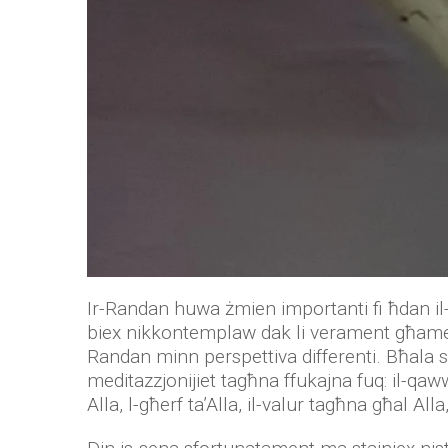
Ir-Randan huwa żmien importanti fi ħdan il
biex nikkontemplaw dak li verament għamel
Randan minn perspettiva differenti. Bħala s
meditazzjonijiet tagħna ffukajna fuq: il-qawwa t
Alla, l-għerf ta’Alla, il-valur tagħna għal Alla