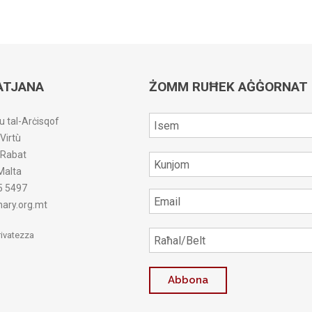
ATJANA
ŻOMM RUĦEK AĠĠORNAT
u tal-Arċisqof
-Virtù
r-Rabat
Malta
5 5497
ary.org.mt
Privatezza