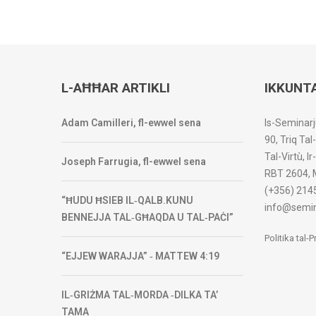
L-AĦĦAR ARTIKLI
IKKUNT
Adam Camilleri, fl-ewwel sena
Is-Seminarj
90, Triq Tal
Tal-Virtù, I
Joseph Farrugia, fl-ewwel sena
RBT 2604, 
(+356) 214
“ĦUDU ĦSIEB IL‑QALB.KUNU
info@semin
BENNEJJA TAL‑GĦAQDA U TAL‑PAĊI”
Politika tal-
“EJJEW WARAJJA” ‑ MATTEW 4:19
IL‑GRIŻMA TAL‑MORDA ‑DILKA TA’
TAMA