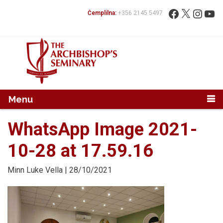
Mur...
Fittex:
Facebook
X
Instag
You
Ċemplilna:
+356 2145 5497
Menu
WhatsApp Image 2021-
10-28 at 17.59.16
Minn
Luke Vella
| 28/10/2021