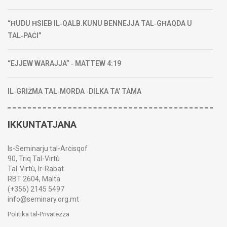
“ĦUDU ĦSIEB IL‑QALB.KUNU BENNEJJA TAL‑GĦAQDA U
TAL‑PAĊI”
“EJJEW WARAJJA” ‑ MATTEW 4:19
IL‑GRIŻMA TAL‑MORDA ‑DILKA TA’ TAMA
IKKUNTATJANA
Is-Seminarju tal-Arċisqof
90, Triq Tal-Virtù
Tal-Virtù, Ir-Rabat
RBT 2604, Malta
(+356) 2145 5497
info@seminary.org.mt
Politika tal-Privatezza