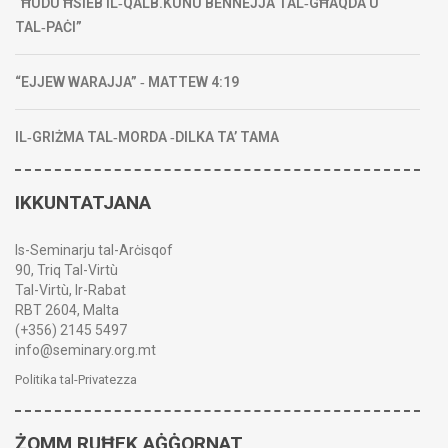
“ĦUDU ĦSIEB IL‑QALB.KUNU BENNEJJA TAL‑GĦAQDA U
TAL‑PAĊI”
“EJJEW WARAJJA” ‑ MATTEW 4:19
IL‑GRIŻMA TAL‑MORDA ‑DILKA TA’ TAMA
IKKUNTATJANA
Is-Seminarju tal-Arċisqof
90, Triq Tal-Virtù
Tal-Virtù, Ir-Rabat
RBT 2604, Malta
(+356) 2145 5497
info@seminary.org.mt
Politika tal-Privatezza
ŻOMM RUĦEK AĠĠORNAT