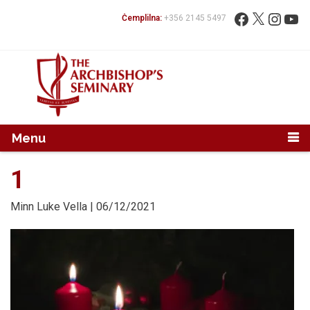
Mur...
Fittex:
Facebook
X
Instag
You
Ċemplilna:
+356 2145 5497
Menu
1
Minn
Luke Vella
| 06/12/2021