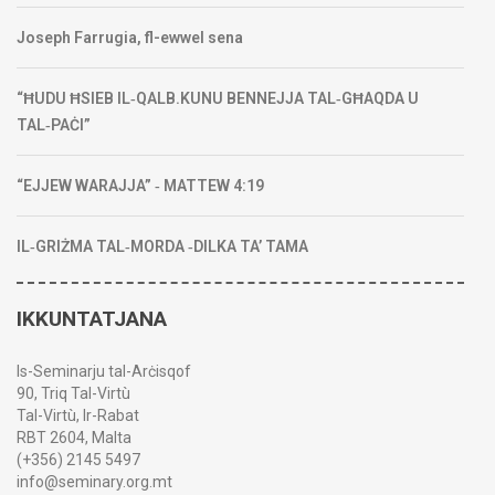
Joseph Farrugia, fl-ewwel sena
“ĦUDU ĦSIEB IL‑QALB.KUNU BENNEJJA TAL‑GĦAQDA U
TAL‑PAĊI”
“EJJEW WARAJJA” ‑ MATTEW 4:19
IL‑GRIŻMA TAL‑MORDA ‑DILKA TA’ TAMA
IKKUNTATJANA
Is-Seminarju tal-Arċisqof
90, Triq Tal-Virtù
Tal-Virtù, Ir-Rabat
RBT 2604, Malta
(+356) 2145 5497
info@seminary.org.mt