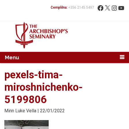
Mur...
Fittex:
Facebook
X
Instag
You
Ċemplilna:
+356 2145 5497
Menu
pexels-tima-
miroshnichenko-
5199806
Minn
Luke Vella
| 22/01/2022