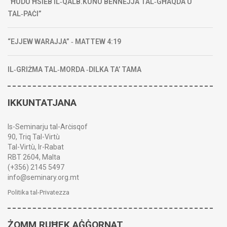
“ĦUDU ĦSIEB IL‑QALB.KUNU BENNEJJA TAL‑GĦAQDA U
TAL‑PAĊI”
“EJJEW WARAJJA” ‑ MATTEW 4:19
IL‑GRIŻMA TAL‑MORDA ‑DILKA TA’ TAMA
IKKUNTATJANA
Is-Seminarju tal-Arċisqof
90, Triq Tal-Virtù
Tal-Virtù, Ir-Rabat
RBT 2604, Malta
(+356) 2145 5497
info@seminary.org.mt
Politika tal-Privatezza
ŻOMM RUĦEK AĠĠORNAT