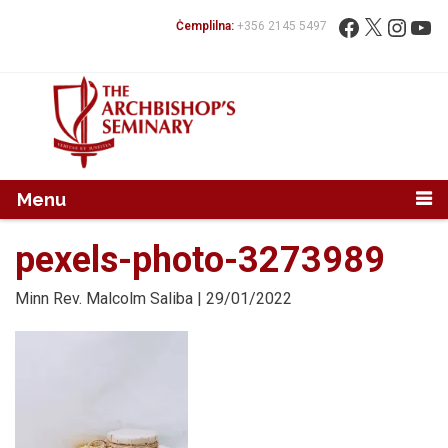
Mur...
Fittex:
Facebook
X
Instag
You
Ċemplilna:
+356 2145 5497
Menu
pexels-photo-3273989
Minn
Rev. Malcolm Saliba
| 29/01/2022