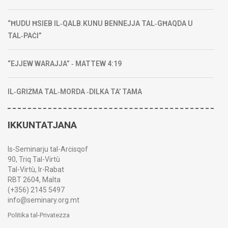
“ĦUDU ĦSIEB IL‑QALB.KUNU BENNEJJA TAL‑GĦAQDA U
TAL‑PAĊI”
“EJJEW WARAJJA” ‑ MATTEW 4:19
IL‑GRIŻMA TAL‑MORDA ‑DILKA TA’ TAMA
IKKUNTATJANA
Is-Seminarju tal-Arċisqof
90, Triq Tal-Virtù
Tal-Virtù, Ir-Rabat
RBT 2604, Malta
(+356) 2145 5497
info@seminary.org.mt
Politika tal-Privatezza