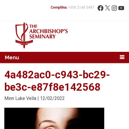
Mur...
Fittex:
Facebook
X
Instag
You
Ċemplilna:
+356 2145 5497
Menu
4a482ac0-c943-bc29-
be3c-e87f8e142568
Minn
Luke Vella
| 12/02/2022