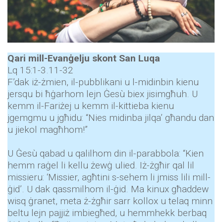
Qari mill-Evanġelju skont San Luqa
Lq 15:1-3.11-32
F’dak iż-żmien, il-pubblikani u l-midinbin kienu
jersqu bi ħġarhom lejn Ġesù biex jisimgħuh. U
kemm il-Fariżej u kemm il-kittieba kienu
jgemgmu u jgħidu: “Nies midinba jilqa’ għandu dan
u jiekol magħhom!”
U Ġesù qabad u qalilhom din il-parabbola: “Kien
hemm raġel li kellu żewġ ulied. Iż-żgħir qal lil
missieru: ‘Missier, agħtini s-sehem li jmiss lili mill-
ġid’. U dak qassmilhom il-ġid. Ma kinux għaddew
wisq ġranet, meta ż-żgħir sarr kollox u telaq minn
beltu lejn pajjiż imbiegħed, u hemmhekk berbaq