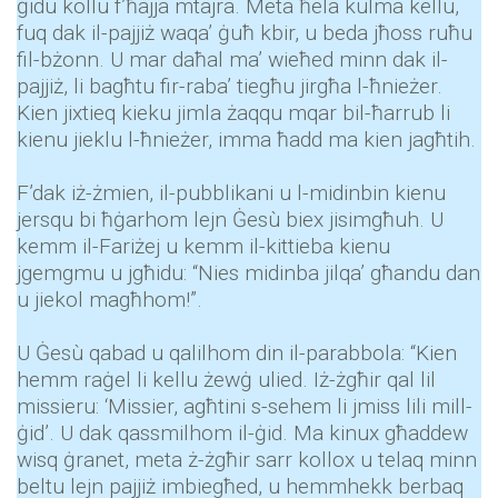
ġidu kollu f’ħajja mtajra. Meta ħela kulma kellu,
fuq dak il-pajjiż waqa’ ġuħ kbir, u beda jħoss ruħu
fil-bżonn. U mar daħal ma’ wieħed minn dak il-
pajjiż, li bagħtu fir-raba’ tiegħu jirgħa l-ħnieżer.
Kien jixtieq kieku jimla żaqqu mqar bil-ħarrub li
kienu jieklu l-ħnieżer, imma ħadd ma kien jagħtih.
F’dak iż-żmien, il-pubblikani u l-midinbin kienu
jersqu bi ħġarhom lejn Ġesù biex jisimgħuh. U
kemm il-Fariżej u kemm il-kittieba kienu
jgemgmu u jgħidu: “Nies midinba jilqa’ għandu dan
u jiekol magħhom!”.
U Ġesù qabad u qalilhom din il-parabbola: “Kien
hemm raġel li kellu żewġ ulied. Iż-żgħir qal lil
missieru: ‘Missier, agħtini s-sehem li jmiss lili mill-
ġid’. U dak qassmilhom il-ġid. Ma kinux għaddew
wisq ġranet, meta ż-żgħir sarr kollox u telaq minn
beltu lejn pajjiż imbiegħed, u hemmhekk berbaq