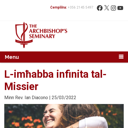
Mur...
Fittex:
Facebook
X
Instag
You
Ċemplilna:
+356 2145 5497
Menu
L-imħabba infinita tal-
Missier
Minn
Rev. Ian Diacono
| 25/03/2022