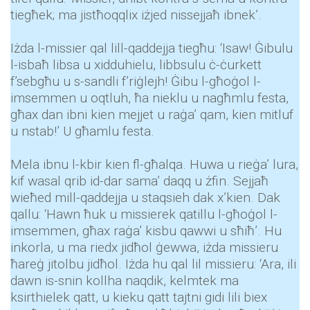
tiegħek; ma jistħoqqlix iżjed nissejjaħ ibnek’.
Iżda l-missier qal lill-qaddejja tiegħu: ‘Isaw! Ġibulu
l-isbaħ libsa u xidduhielu, libbsulu ċ-ċurkett
f’sebgħu u s-sandli f’riġlejh! Ġibu l-għoġol l-
imsemmen u oqtluh, ħa nieklu u nagħmlu festa,
għax dan ibni kien mejjet u raġa’ qam, kien mitluf
u nstab!’ U għamlu festa.
Mela ibnu l-kbir kien fl-għalqa. Huwa u rieġa’ lura,
kif wasal qrib id-dar sama’ daqq u żfin. Sejjaħ
wieħed mill-qaddejja u staqsieh dak x’kien. Dak
qallu: ‘Hawn ħuk u missierek qatillu l-għoġol l-
imsemmen, għax raġa’ kisbu qawwi u sħiħ’. Hu
inkorla, u ma riedx jidħol ġewwa, iżda missieru
ħareġ jitolbu jidħol. Iżda hu qal lil missieru: ‘Ara, ili
dawn is-snin kollha naqdik, kelmtek ma
ksirthielek qatt, u kieku qatt tajtni gidi lili biex