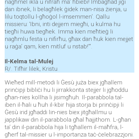
nagħmel ikla u nifraħ ma’ ħbiebi! Imbagħad jiġi
dan ibnek, li belagħlek ġidek man-nisa żienja, u
lilu toqtollu l-għoġol l-imsemmen’. Qallu
missieru: ‘Ibni, inti dejjem miegħi, u kulma hu
tiegħi huwa tiegħek. Imma kien meħtieġ li
nagħmlu festa u nifirħu, għax dan ħuk kien mejjet
u raġa’ qam, kien mitluf u nstab!’”.
Il-Kelma tal-Mulej
R/. Tifħir lilek, Kristu
Wieħed mill-​metodi li Ġesù juża biex jgħallem ​
prinċipji bibliċi hu li jirrakkonta stejjer li jgħoddu
għan-​nies kollha li jisimgħuh. Il-parabbola tal-
iben il-ħali u ħuh il-kbir hija storja bi prinċipji li
Ġesù irid jgħaddi lin-nies biex jitgħallmu u
japplikaw din il-parabbola għal ħajjithom. L-għan
ta’ din il-parabbola hija li tgħallem il-maħfra, l-
għerf tal-missier u l-importanza taċ-ċelebrazzjoni.