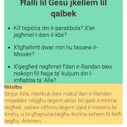
Ħalli lil Ġesù jkellem lil
qalbek
Kif tispiċċa din il-parabbola? X’se
jagħmel l-iben il-kbir?
X’tgħallimt dwar min hu tassew il-
Missier?
X’qiegħed nagħmel f’dan ir-Randan biex
niskopri fil-ħajja ta’ kuljum din l-
imħabba ta’ Alla?
Nitolbu
Sinjur Alla, nitolbuk biex matul dan ir-Randan
imqaddes nilqgħu dejjem aktar bil-qalb il-Kelma
tiegħek, sabiex nifhmu dejjem iżjed il-misteru ta’
Kristu, u bl-għajnuna tiegħu ikollna sehem fil-ferħ
tiegħu. Ammen.