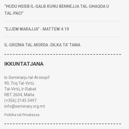
“ĦUDU ĦSIEB IL‑QALB.KUNU BENNEJJA TAL‑GĦAQDA U
TAL‑PAĊI”
“EJJEW WARAJJA” ‑ MATTEW 4:19
IL‑GRIŻMA TAL‑MORDA ‑DILKA TA’ TAMA
IKKUNTATJANA
Is-Seminarju tal-Arċisqof
90, Triq Tal-Virtù
Tal-Virtù, Ir-Rabat
RBT 2604, Malta
(+356) 2145 5497
info@seminary.org.mt
Politika tal-Privatezza