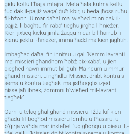
ġidu kollu f’ħajja mtajra. Meta ħela kulma kellu,
fuq dak il-pajjiż waqa’ ġuħ kbir, u beda jħoss ruħu
fil-bżonn. U mar daħal ma’ wieħed minn dak il-
pajjiż, li bagħtu fir-raba’ tiegħu jirgħa l-ħnieżer.
Kien jixtieq kieku jimla żaqqu mqar bil-ħarrub li
kienu jieklu l-ħnieżer, imma ħadd ma kien jagħtih.
Imbagħad daħal fih innifsu u qal: ‘Kemm lavranti
ma’ missieri għandhom ħobż bix-xaba’, u jien
qiegħed hawn immut bil-ġuħ! Ħa nqum u mmur
għand missieri, u ngħidlu: Missier, dnibt kontra s-
sema u kontra tiegħek; ma jistħoqqlix iżjed
nissejjaħ ibnek; żommni b’wieħed mil-lavranti
tiegħek’.
Qam, u telaq għal għand missieru. Iżda kif kien
għadu fil-bogħod missieru lemħu u tħassru, u
b’ġirja waħda mar inxteħet fuq għonqu u biesu. It-
tifel qallu: ‘Missier, dnibt kontra s-sema u kontra