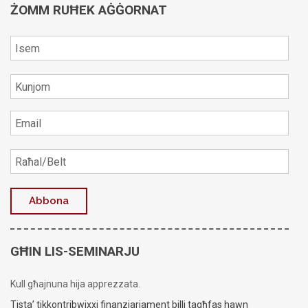
ŻOMM RUĦEK AĠĠORNAT
GĦIN LIS-SEMINARJU
Kull għajnuna hija apprezzata.
Tista’ tikkontribwixxi finanzjarjament billi tagħfas hawn