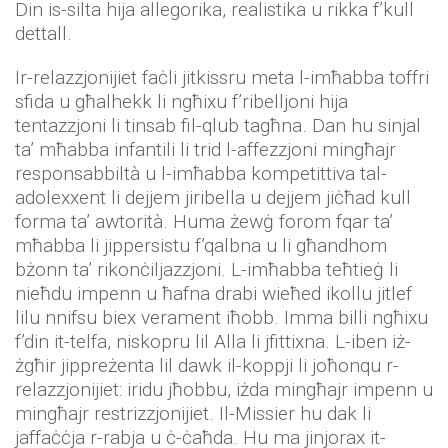
Din is-silta hija allegorika, realistika u rikka f’kull
dettall.
Ir-relazzjonijiet faċli jitkissru meta l-imħabba toffri
sfida u għalhekk li ngħixu f’ribelljoni hija
tentazzjoni li tinsab fil-qlub tagħna. Dan hu sinjal
ta’ mħabba infantili li trid l-affezzjoni mingħajr
responsabbiltà u l-imħabba kompetittiva tal-
adolexxent li dejjem jiribella u dejjem jiċħad kull
forma ta’ awtorità. Huma żewġ forom fqar ta’
mħabba li jippersistu f’qalbna u li għandhom
bżonn ta’ rikonċiljazzjoni. L-imħabba teħtieġ li
nieħdu impenn u ħafna drabi wieħed ikollu jitlef
lilu nnifsu biex verament iħobb. Imma billi ngħixu
f’din it-telfa, niskopru lil Alla li jfittixna. L-iben iż-
żgħir jippreżenta lil dawk il-koppji li joħonqu r-
relazzjonijiet: iridu jħobbu, iżda mingħajr impenn u
mingħajr restrizzjonijiet. Il-Missier hu dak li
jaffaċċja r-rabja u ċ-ċaħda. Hu ma jinjorax it-