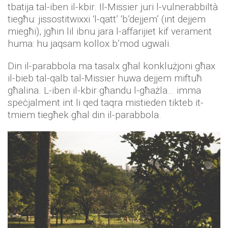
tbatija tal-iben il-kbir. Il-Missier juri l-vulnerabbiltà
tiegħu: jissostitwixxi ‘l-qatt’ ‘b’dejjem’ (int dejjem
miegħi), jgħin lil ibnu jara l-affarijiet kif verament
huma: hu jaqsam kollox b’mod ugwali.
Din il-parabbola ma tasalx għal konklużjoni għax
il-bieb tal-qalb tal-Missier huwa dejjem miftuħ
għalina. L-iben il-kbir għandu l-għażla… imma
speċjalment int li qed taqra mistieden tikteb it-
tmiem tiegħek għal din il-parabbola.