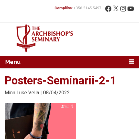
Mur...
Fittex:
Facebook
X
Instag
You
Ċemplilna:
+356 2145 5497
Menu
Posters-Seminarii-2-1
Minn
Luke Vella
| 08/04/2022