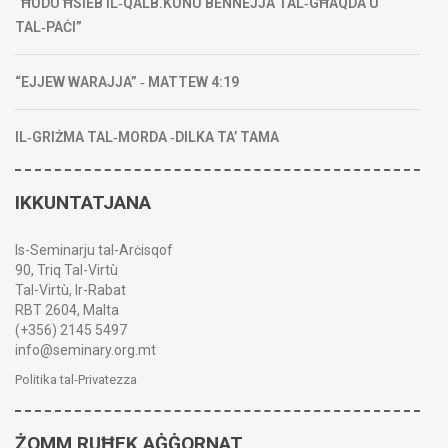
“ĦUDU ĦSIEB IL‑QALB.KUNU BENNEJJA TAL‑GĦAQDA U
TAL‑PAĊI”
“EJJEW WARAJJA” ‑ MATTEW 4:19
IL‑GRIŻMA TAL‑MORDA ‑DILKA TA’ TAMA
IKKUNTATJANA
Is-Seminarju tal-Arċisqof
90, Triq Tal-Virtù
Tal-Virtù, Ir-Rabat
RBT 2604, Malta
(+356) 2145 5497
info@seminary.org.mt
Politika tal-Privatezza
ŻOMM RUĦEK AĠĠORNAT