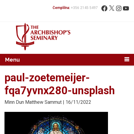
Mur...
Fittex:
Facebook
X
Instag
You
Ċemplilna:
+356 2145 5497
Menu
paul-zoetemeijer-
fqa7yvnx280-unsplash
Minn
Dun Matthew Sammut
| 16/11/2022