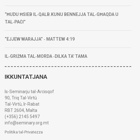
“ĦUDU ĦSIEB IL‑QALB.KUNU BENNEJJA TAL‑GĦAQDA U
TAL‑PAĊI”
“EJJEW WARAJJA” ‑ MATTEW 4:19
IL‑GRIŻMA TAL‑MORDA ‑DILKA TA’ TAMA
IKKUNTATJANA
Is-Seminarju tal-Arċisqof
90, Triq Tal-Virtù
Tal-Virtù, Ir-Rabat
RBT 2604, Malta
(+356) 2145 5497
info@seminary.org.mt
Politika tal-Privatezza