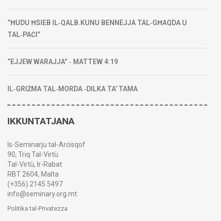
“ĦUDU ĦSIEB IL‑QALB.KUNU BENNEJJA TAL‑GĦAQDA U
TAL‑PAĊI”
“EJJEW WARAJJA” ‑ MATTEW 4:19
IL‑GRIŻMA TAL‑MORDA ‑DILKA TA’ TAMA
IKKUNTATJANA
Is-Seminarju tal-Arċisqof
90, Triq Tal-Virtù
Tal-Virtù, Ir-Rabat
RBT 2604, Malta
(+356) 2145 5497
info@seminary.org.mt
Politika tal-Privatezza