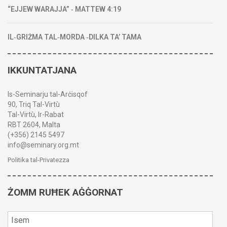
“EJJEW WARAJJA” ‑ MATTEW 4:19
IL‑GRIŻMA TAL‑MORDA ‑DILKA TA’ TAMA
IKKUNTATJANA
Is-Seminarju tal-Arċisqof
90, Triq Tal-Virtù
Tal-Virtù, Ir-Rabat
RBT 2604, Malta
(+356) 2145 5497
info@seminary.org.mt
Politika tal-Privatezza
ŻOMM RUĦEK AĠĠORNAT