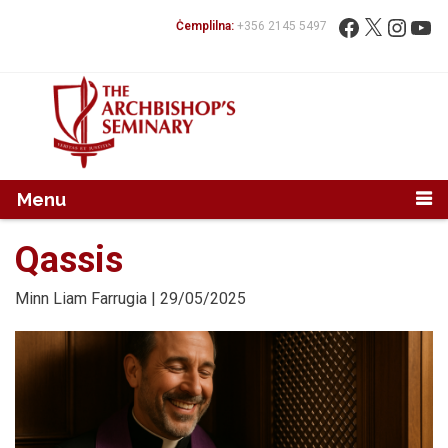
Mur...
Fittex:
Facebook
X
Instag
You
Ċemplilna:
+356 2145 5497
Menu
Qassis
Minn
Liam Farrugia
| 29/05/2025