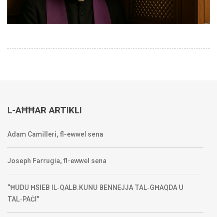
L-AĦĦAR ARTIKLI
Adam Camilleri, fl-ewwel sena
Joseph Farrugia, fl-ewwel sena
“ĦUDU ĦSIEB IL‑QALB.KUNU BENNEJJA TAL‑GĦAQDA U
TAL‑PAĊI”