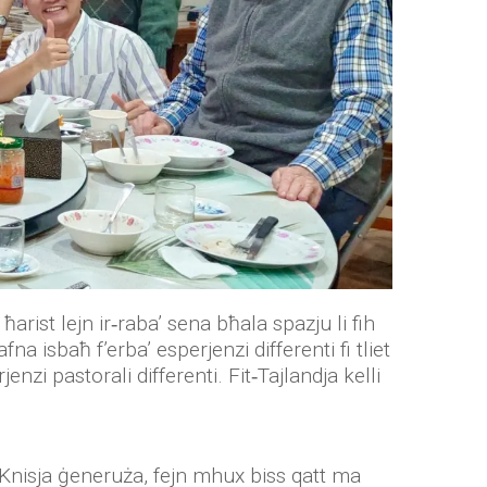
ħarist lejn ir‑raba’ sena bħala spazju li fih
na isbaħ f’erba’ esperjenzi differenti fi tliet
jenzi pastorali differenti. Fit‑Tajlandja kelli
a’ Knisja ġeneruża, fejn mhux biss qatt ma