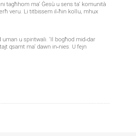
zzjoni tagħhom ma’ Ġesù u sens ta’ komunità
ferħ veru. Li titbissem il‑ħin kollu, mhux
od uman u spiritwali. ’Il bogħod mid‑dar
stajt qsamt ma’ dawn in‑nies. U fejn