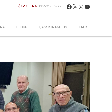
Fittex:
Facebook
X
Instagram
YouTube
ĊEMPLILNA:
+356 2145 5497
INA
BLOGG
QASSISIN MALTIN
TALB