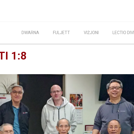
DWARNA
FULJETT
VIŻJONI
LECTIO DIV
TI 1:8