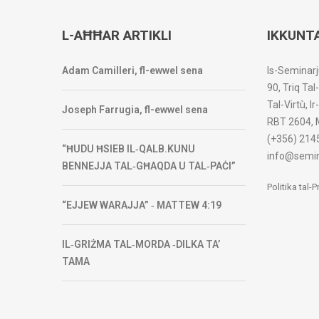
L-AĦĦAR ARTIKLI
IKKUNT
Adam Camilleri, fl-ewwel sena
Is-Seminarj
90, Triq Tal
Tal-Virtù, I
Joseph Farrugia, fl-ewwel sena
RBT 2604, 
(+356) 214
“ĦUDU ĦSIEB IL‑QALB.KUNU
info@semin
BENNEJJA TAL‑GĦAQDA U TAL‑PAĊI”
Politika tal-
“EJJEW WARAJJA” ‑ MATTEW 4:19
IL‑GRIŻMA TAL‑MORDA ‑DILKA TA’
TAMA