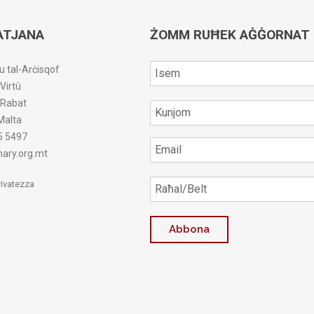
ATJANA
ŻOMM RUĦEK AĠĠORNAT
u tal-Arċisqof
-Virtù
r-Rabat
Malta
5 5497
ary.org.mt
Privatezza