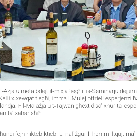
al‑Ażja u meta bdejt il‑mixja tiegħi fis‑Seminarju dejjem 
Kelli x‑xewqat tiegħi, imma l‑Mulej offrieli esperjenzi ħaf
Tajlandja. Fil‑Malażja u t‑Tajwan għext disa’ xhur ta’ esper
an ta’ xahar sħiħ.
għandi fejn nikteb ktieb. Li naf żgur li hemm iltqajt m