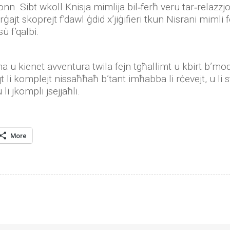
bżonn. Sibt wkoll Knisja mimlija bil‑ferħ veru tar‑rela
ġajt skoprejt f’dawl ġdid x’jiġifieri tkun Nisrani mimli 
ù f’qalbi.
ena u kienet avventura twila fejn tgħallimt u kbirt b’m
qt li komplejt nissaħħaħ b’tant imħabba li rċevejt, u li 
ù li jkompli jsejjaħli.
More