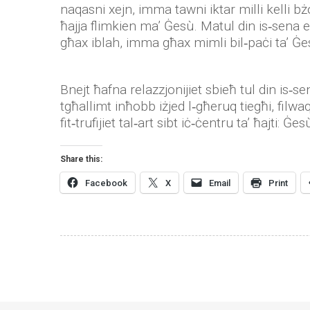
naqasni xejn, imma tawni iktar milli kelli 
ħajja flimkien ma’ Ġesù. Matul din is‑sena er
għax iblah, imma għax mimli bil‑paċi ta’ Ġes
Bnejt ħafna relazzjonijiet sbieħ tul din is‑s
tgħallimt inħobb iżjed l‑għeruq tiegħi, filwa
fit‑trufijiet tal‑art sibt iċ‑ċentru ta’ ħajti: Ġes
Share this:
Facebook
X
Email
Print