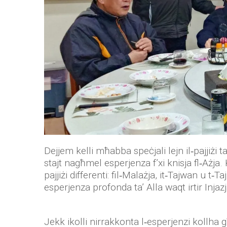
Dejjem kelli mħabba speċjali lejn il‑pajjiżi t
stajt nagħmel esperjenza f’xi knisja fl‑Ażja. 
pajjiżi differenti: fil‑Malażja, it‑Tajwan u t‑
esperjenza profonda ta’ Alla waqt irtir Injazj
Jekk ikolli nirrakkonta l‑esperjenzi kollha 