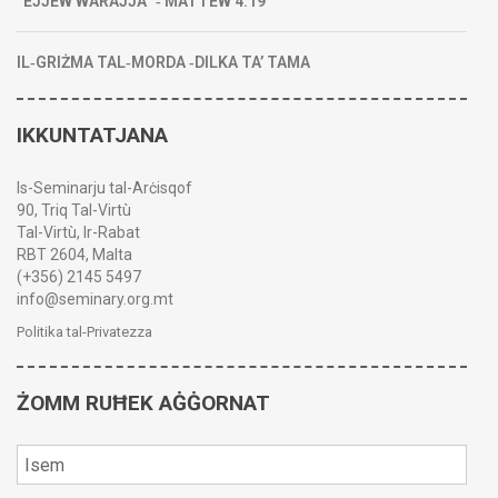
“EJJEW WARAJJA” ‑ MATTEW 4:19
IL‑GRIŻMA TAL‑MORDA ‑DILKA TA’ TAMA
IKKUNTATJANA
Is-Seminarju tal-Arċisqof
90, Triq Tal-Virtù
Tal-Virtù, Ir-Rabat
RBT 2604, Malta
(+356) 2145 5497
info@seminary.org.mt
Politika tal-Privatezza
ŻOMM RUĦEK AĠĠORNAT