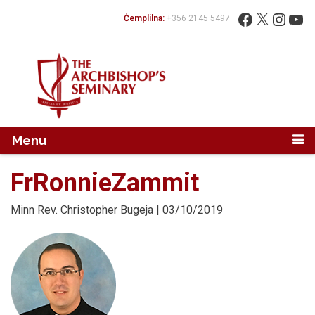
Mur...
Fittex:
Facebook
X
Instag
You
Ċemplilna:
+356 2145 5497
Menu
FrRonnieZammit
Minn
Rev. Christopher Bugeja
| 03/10/2019