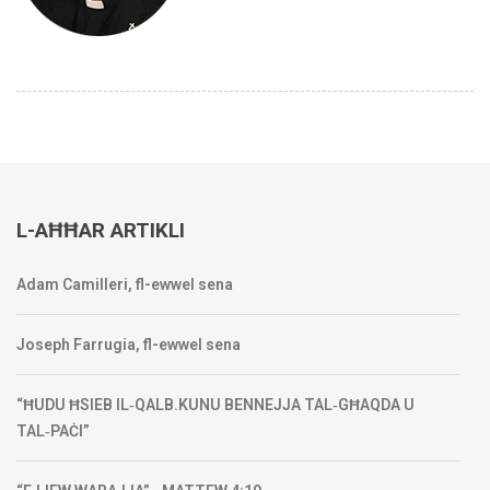
L-AĦĦAR ARTIKLI
Adam Camilleri, fl-ewwel sena
Joseph Farrugia, fl-ewwel sena
“ĦUDU ĦSIEB IL‑QALB.KUNU BENNEJJA TAL‑GĦAQDA U
TAL‑PAĊI”