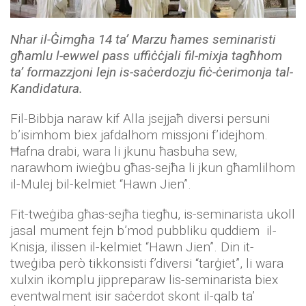
Nhar il-Ġimgħa 14 ta’ Marzu ħames seminaristi
għamlu l-ewwel pass uffiċċjali fil-mixja tagħhom
ta’ formazzjoni lejn is-saċerdozju fiċ-ċerimonja tal-
Kandidatura.
Fil-Bibbja naraw kif Alla jsejjaħ diversi persuni
b’isimhom biex jafdalhom missjoni f’idejhom.
Ħafna drabi, wara li jkunu ħasbuha sew,
narawhom iwieġbu għas-sejħa li jkun għamlilhom
il-Mulej bil-kelmiet “Hawn Jien”.
Fit-tweġiba għas-sejħa tiegħu, is-seminarista ukoll
jasal mument fejn b’mod pubbliku quddiem il-
Knisja, ilissen il-kelmiet “Hawn Jien”. Din it-
tweġiba però tikkonsisti f’diversi “tarġiet”, li wara
xulxin ikomplu jippreparaw lis-seminarista biex
eventwalment isir saċerdot skont il-qalb ta’