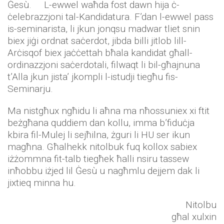
Ġesù. L-ewwel waħda fost dawn hija ċ-
ċelebrazzjoni tal-Kandidatura. F’dan l-ewwel pass
is-seminarista, li jkun jonqsu madwar tliet snin
biex jiġi ordnat saċerdot, jibda billi jitlob lill-
Arċisqof biex jaċċettah bħala kandidat għall-
ordinazzjoni saċerdotali, filwaqt li bil-għajnuna
t’Alla jkun jista’ jkompli l-istudji tiegħu fis-
Seminarju.
Ma nistgħux ngħidu li aħna ma nħossuniex xi ftit
beżgħana quddiem dan kollu, imma b’fiduċja
kbira fil-Mulej li sejħilna, żguri li HU ser ikun
magħna. Għalhekk nitolbuk fuq kollox sabiex
iżżommna fit-talb tiegħek ħalli nsiru tassew
inħobbu iżjed lil Ġesù u nagħmlu dejjem dak li
jixtieq minna hu.
Nitolbu
għal xulxin