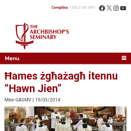
Mur...
Fittex:
Facebook
X
Instag
You
Ċemplilna:
+356 2145 5497
Menu
Ħames żgħażagħ itennu
“Hawn Jien”
Minn
GASMV
| 19/03/2014