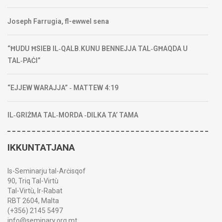
Joseph Farrugia, fl-ewwel sena
“ĦUDU ĦSIEB IL‑QALB.KUNU BENNEJJA TAL‑GĦAQDA U
TAL‑PAĊI”
“EJJEW WARAJJA” ‑ MATTEW 4:19
IL‑GRIŻMA TAL‑MORDA ‑DILKA TA’ TAMA
IKKUNTATJANA
Is-Seminarju tal-Arċisqof
90, Triq Tal-Virtù
Tal-Virtù, Ir-Rabat
RBT 2604, Malta
(+356) 2145 5497
info@seminary.org.mt