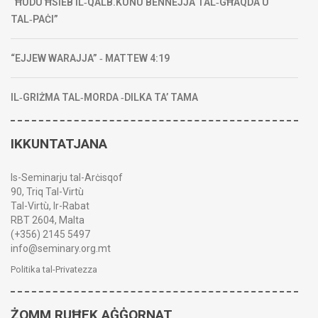
“ĦUDU ĦSIEB IL‑QALB.KUNU BENNEJJA TAL‑GĦAQDA U
TAL‑PAĊI”
“EJJEW WARAJJA” ‑ MATTEW 4:19
IL‑GRIŻMA TAL‑MORDA ‑DILKA TA’ TAMA
IKKUNTATJANA
Is-Seminarju tal-Arċisqof
90, Triq Tal-Virtù
Tal-Virtù, Ir-Rabat
RBT 2604, Malta
(+356) 2145 5497
info@seminary.org.mt
Politika tal-Privatezza
ŻOMM RUĦEK AĠĠORNAT