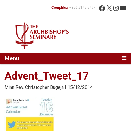
Mur...
Fittex:
Facebook
X
Instag
You
Ċemplilna:
+356 2145 5497
Menu
Advent_Tweet_17
Minn
Rev. Christopher Bugeja
| 15/12/2014