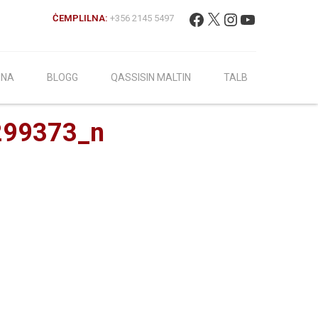
Fittex:
Facebook
X
Instagram
YouTube
ĊEMPLILNA:
+356 2145 5497
INA
BLOGG
QASSISIN MALTIN
TALB
299373_n