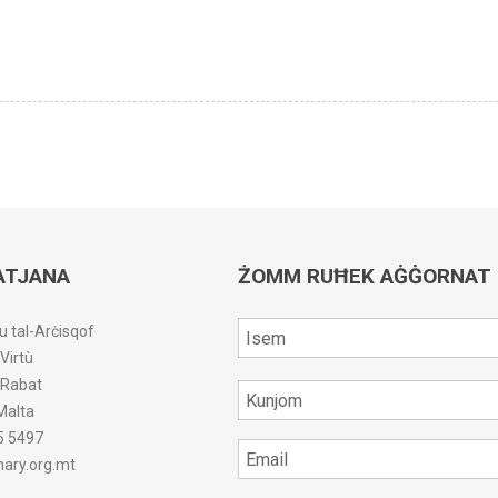
ATJANA
ŻOMM RUĦEK AĠĠORNAT
u tal-Arċisqof
-Virtù
r-Rabat
Malta
5 5497
ary.org.mt