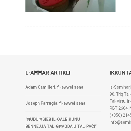
L-AĦĦAR ARTIKLI
IKKUNT
Adam Camilleri, fl-ewwel sena
Is-Seminarj
90, Triq Tal
Tal-Virtù, I
Joseph Farrugia, fl-ewwel sena
RBT 2604, 
(+356) 214
“ĦUDU ĦSIEB IL‑QALB.KUNU
info@semin
BENNEJJA TAL‑GĦAQDA U TAL‑PAĊI”