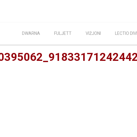
DWARNA
FULJETT
VIŻJONI
LECTIO DIV
0395062_9183317124244