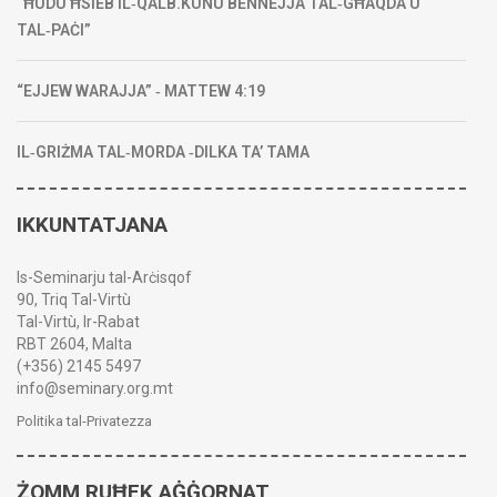
“ĦUDU ĦSIEB IL‑QALB.KUNU BENNEJJA TAL‑GĦAQDA U
TAL‑PAĊI”
“EJJEW WARAJJA” ‑ MATTEW 4:19
IL‑GRIŻMA TAL‑MORDA ‑DILKA TA’ TAMA
IKKUNTATJANA
Is-Seminarju tal-Arċisqof
90, Triq Tal-Virtù
Tal-Virtù, Ir-Rabat
RBT 2604, Malta
(+356) 2145 5497
info@seminary.org.mt
Politika tal-Privatezza
ŻOMM RUĦEK AĠĠORNAT