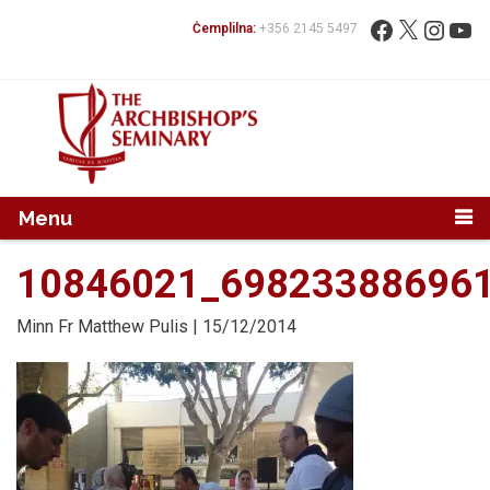
Mur...
Fittex:
Facebook
X
Instag
You
Ċemplilna:
+356 2145 5497
Menu
10846021_69823388696
Minn
Fr Matthew Pulis
| 15/12/2014