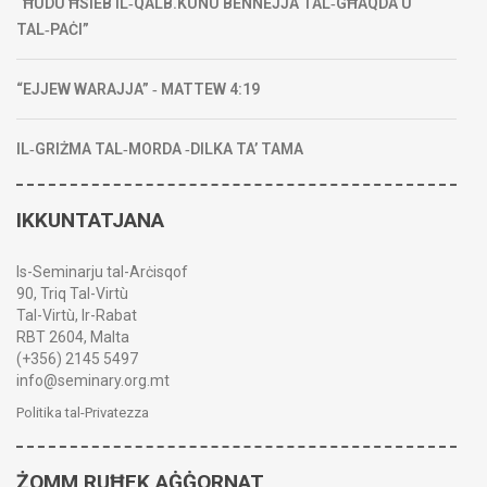
“ĦUDU ĦSIEB IL‑QALB.KUNU BENNEJJA TAL‑GĦAQDA U
TAL‑PAĊI”
“EJJEW WARAJJA” ‑ MATTEW 4:19
IL‑GRIŻMA TAL‑MORDA ‑DILKA TA’ TAMA
IKKUNTATJANA
Is-Seminarju tal-Arċisqof
90, Triq Tal-Virtù
Tal-Virtù, Ir-Rabat
RBT 2604, Malta
(+356) 2145 5497
info@seminary.org.mt
Politika tal-Privatezza
ŻOMM RUĦEK AĠĠORNAT