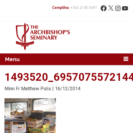
Mur...
Fittex:
Facebook
X
Instag
You
Ċemplilna:
+356 2145 5497
Menu
1493520_695707557214
Minn
Fr Matthew Pulis
| 16/12/2014