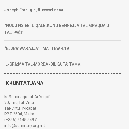
Joseph Farrugia, fl-ewwel sena
“ĦUDU ĦSIEB IL‑QALB.KUNU BENNEJJA TAL‑GĦAQDA U
TAL‑PAĊI”
“EJJEW WARAJJA” ‑ MATTEW 4:19
IL‑GRIŻMA TAL‑MORDA ‑DILKA TA’ TAMA
IKKUNTATJANA
Is-Seminarju tal-Arċisqof
90, Triq Tal-Virtù
Tal-Virtù, Ir-Rabat
RBT 2604, Malta
(+356) 2145 5497
info@seminary.org.mt