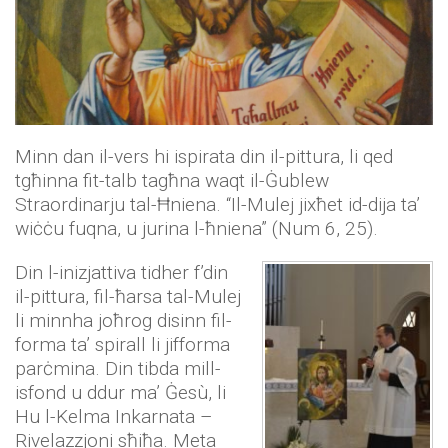
Minn dan il-vers hi ispirata din il-pittura, li qed
tgħinna fit-talb tagħna waqt il-Ġublew
Straordinarju tal-Ħniena. “Il-Mulej jixħet id-dija ta’
wiċċu fuqna, u jurina l-ħniena” (Num 6, 25).
Din l-inizjattiva tidher f’din
il-pittura, fil-ħarsa tal-Mulej
li minnha joħrog disinn fil-
forma ta’ spirall li jifforma
parċmina. Din tibda mill-
isfond u ddur ma’ Ġesù, li
Hu l-Kelma Inkarnata –
Rivelazzjoni sħiħa. Meta