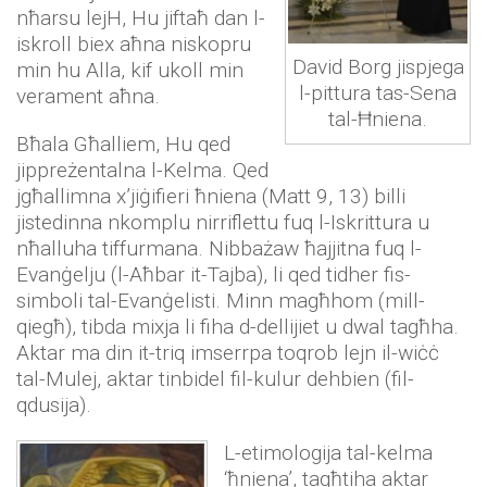
nħarsu lejH, Hu jiftaħ dan l-
iskroll biex aħna niskopru
David Borg jispjega
min hu Alla, kif ukoll min
l-pittura tas-Sena
verament aħna.
tal-Ħniena.
Bħala Għalliem, Hu qed
jippreżentalna l-Kelma. Qed
jgħallimna x’jiġifieri ħniena (Matt 9, 13) billi
jistedinna nkomplu nirriflettu fuq l-Iskrittura u
nħalluha tiffurmana. Nibbażaw ħajjitna fuq l-
Evanġelju (l-Aħbar it-Tajba), li qed tidher fis-
simboli tal-Evanġelisti. Minn magħhom (mill-
qiegħ), tibda mixja li fiha d-dellijiet u dwal tagħha.
Aktar ma din it-triq imserrpa toqrob lejn il-wiċċ
tal-Mulej, aktar tinbidel fil-kulur dehbien (fil-
qdusija).
L-etimologija tal-kelma
‘ħniena’, tagħtiha aktar