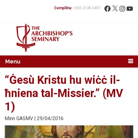
Mur...
Fittex:
Facebook
X
Instag
You
Ċemplilna:
+356 2145 5497
Menu
“Ġesù Kristu hu wiċċ il-
ħniena tal-Missier.” (MV
1)
Minn
GASMV
| 29/04/2016