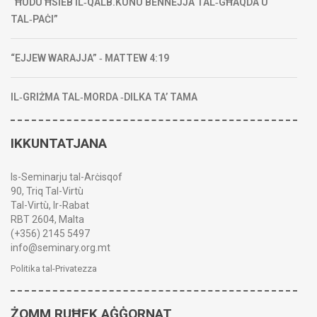
“ĦUDU ĦSIEB IL‑QALB.KUNU BENNEJJA TAL‑GĦAQDA U
TAL‑PAĊI”
“EJJEW WARAJJA” ‑ MATTEW 4:19
IL‑GRIŻMA TAL‑MORDA ‑DILKA TA’ TAMA
IKKUNTATJANA
Is-Seminarju tal-Arċisqof
90, Triq Tal-Virtù
Tal-Virtù, Ir-Rabat
RBT 2604, Malta
(+356) 2145 5497
info@seminary.org.mt
Politika tal-Privatezza
ŻOMM RUĦEK AĠĠORNAT