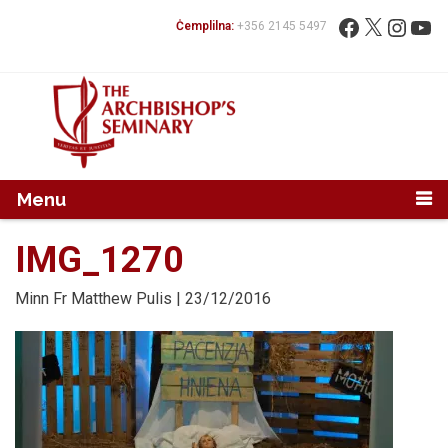
Mur...
Fittex:
Facebook
X
Instag
You
Ċemplilna:
+356 2145 5497
Menu
IMG_1270
Minn
Fr Matthew Pulis
| 23/12/2016